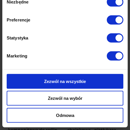
Niezbędne
zgody
sztucznego.
Zobacz też
płotek ogrodowy plastikowy wysoki
Preferencje
Statystyka
Okazje cenowe
Marketing
Zezwól na wszystkie
Zezwól na wybór
Odmowa
-
10
%
-
17
%
Zielona tyczka
Duża Czerwona bombka
kompozytowa do roślin
choinkowa - nietłukąca