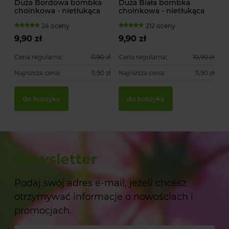
Duża Bordowa bombka
Duża Biała bombka
choinkowa - nietłukąca
choinkowa - nietłukąca
24 oceny
212 oceny
9,90 zł
9,90 zł
Cena regularna:
11,90 zł
Cena regularna:
10,90 zł
Najniższa cena:
11,90 zł
Najniższa cena:
11,90 zł
do koszyka
do koszyka
Newsletter
Podaj swój adres e-mail, jeżeli chcesz
otrzymywać informacje o nowościach i
promocjach.