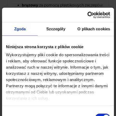
brązowy
za pomocą plastikowych zaczepów
biały
za pomocą metalowej szpilki
dołączonej do zestawu.
Charakterystyka płotka:
Zgoda
Szczegóły
O plikach cookies
Wysokość użytkowa: 30 cm
Długość szpili mocującej: 6 cm
Grubość: 4 mm
Niniejsza strona korzysta z plików cookie
Długość: 50 cm
Wykorzystujemy pliki cookie do spersonalizowania treści
Płotki ozdobne do ogrodu to idealne rozwiązanie
i reklam, aby oferować funkcje społecznościowe i
dla wszystkich osób, które pragną uporządkować
analizować ruch w naszej witrynie. Informacje o tym, jak
przestrzeń w swoim ogrodzie.
korzystasz z naszej witryny, udostępniamy partnerom
społecznościowym, reklamowym i analitycznym.
W ofercie mamy inne płotki ogrodowe
oraz
Partnerzy mogą połączyć te informacje z innymi danymi
dekoracje ogrodowe - dostępne wysokości od 20
otrzymanymi od Ciebie lub uzyskanymi podczas
do 55 cm.
korzystania z ich usług.
Wydziel powierzchnię ogrodu, dzięki
płotkom ogrodowym, palisadom oraz obrzeżom
Wybór
do trawników, z drewna, metalu lub tworzywa