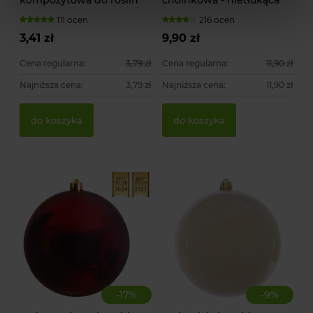
pnących
111 ocen
216 ocen
3,41 zł
9,90 zł
Cena regularna:
3,79 zł
Cena regularna:
11,90 zł
Najniższa cena:
3,79 zł
Najniższa cena:
11,90 zł
do koszyka
do koszyka
-
17
%
-
9
%