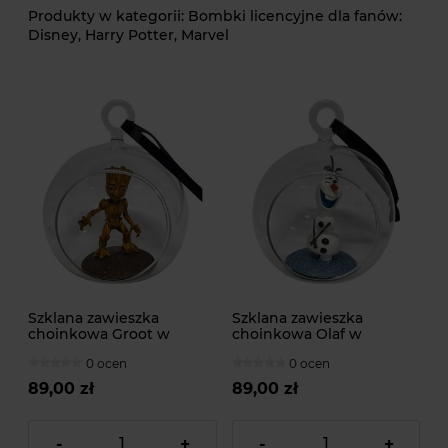
Bombki licencyjne dla fanów:
Disney, Harry Potter, Marvel
Szklana zawieszka
Szklana zawieszka
choinkowa Groot w
choinkowa Olaf w
bombce z okienkiem z
bombce z okienkiem z
0 ocen
0 ocen
filmu Ja jestem Groot od
filmu Królowa Lodu od
MARVEL
DISNEY
89,00 zł
89,00 zł
-
+
-
+