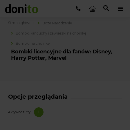
Strona główna
Boże Narodzenie
Bombki, łańcuchy i zawieszki na choinkę
Bombki na choinkę
Bombki licencyjne dla fanów: Disney,
Harry Potter, Marvel
Opcje przeglądania
+
Aktywne filtry: