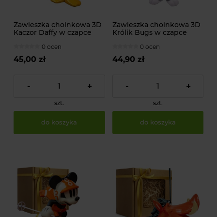
Zawieszka choinkowa 3D
Zawieszka choinkowa 3D
Kaczor Daffy w czapce
Królik Bugs w czapce
świątecznej od WARNER
świątecznej od WARNER
0 ocen
0 ocen
BROS.
BROS.
45,00 zł
44,90 zł
-
+
-
+
szt.
szt.
do koszyka
do koszyka