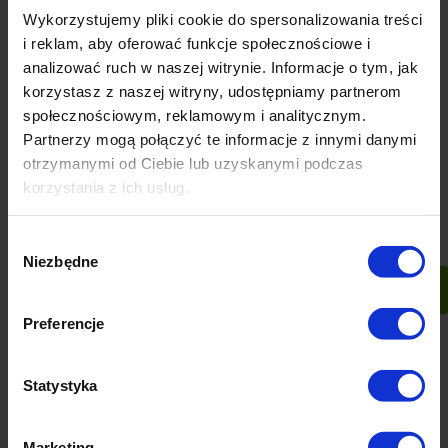
Wykorzystujemy pliki cookie do spersonalizowania treści
i reklam, aby oferować funkcje społecznościowe i
analizować ruch w naszej witrynie. Informacje o tym, jak
korzystasz z naszej witryny, udostępniamy partnerom
powiadom o
powiadom o
dostępności
dostępności
społecznościowym, reklamowym i analitycznym.
Partnerzy mogą połączyć te informacje z innymi danymi
otrzymanymi od Ciebie lub uzyskanymi podczas
korzystania z ich usług.
Wybór
Niezbędne
zgody
Preferencje
Statystyka
Zawieszka choinkowa 3D
Zawieszka choinkowa 3D
Darth Vader z serii STAR
Grogu (The Child) z serii
WARS od DISNEY
STAR WARS od DISNEY
Marketing