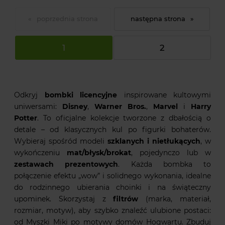
«
»
1
2
Odkryj
bombki licencyjne
inspirowane kultowymi
uniwersami:
Disney
,
Warner Bros.
,
Marvel
i
Harry
Potter
. To oficjalne kolekcje tworzone z dbałością o
detale – od klasycznych kul po figurki bohaterów.
Wybieraj spośród modeli
szklanych i nietłukących
, w
wykończeniu
mat/błysk/brokat
, pojedynczo lub w
zestawach prezentowych
. Każda bombka to
połączenie efektu „wow” i solidnego wykonania, idealne
do rodzinnego ubierania choinki i na świąteczny
upominek. Skorzystaj z
filtrów
(marka, materiał,
rozmiar, motyw), aby szybko znaleźć ulubione postaci:
od Myszki Miki po motywy domów Hogwartu. Zbuduj