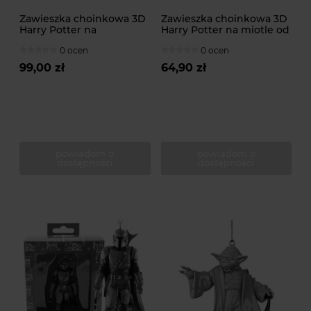
Zawieszka choinkowa 3D
Zawieszka choinkowa 3D
Harry Potter na
Harry Potter na miotle od
hipogryfie Hardodziobie
J.K. Rowling
0 ocen
0 ocen
od J.K. Rowling
99,00 zł
64,90 zł
powiadom o
powiadom o
dostępności
dostępności