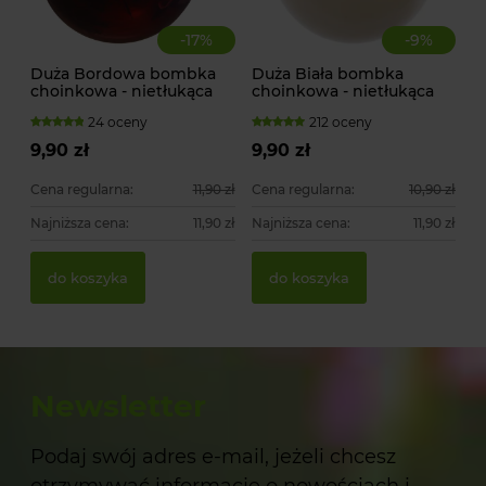
-
17
%
-
9
%
Duża Bordowa bombka
Duża Biała bombka
choinkowa - nietłukąca
choinkowa - nietłukąca
24 oceny
212 oceny
9,90 zł
9,90 zł
Cena regularna:
11,90 zł
Cena regularna:
10,90 zł
Najniższa cena:
11,90 zł
Najniższa cena:
11,90 zł
do koszyka
do koszyka
Newsletter
Podaj swój adres e-mail, jeżeli chcesz
otrzymywać informacje o nowościach i