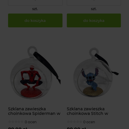
szt.
szt.
do koszyka
do koszyka
Szklana zawieszka
Szklana zawieszka
choinkowa Spiderman w
choinkowa Stitch w
bombce z okienkiem od
bombce z okienkiem z
0 ocen
0 ocen
MARVEL
bajki Lilo i Stitch od
DISNEY