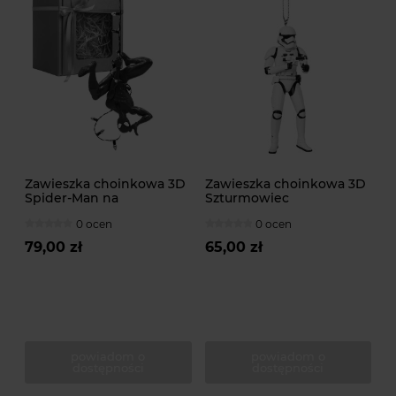
Zawieszka choinkowa 3D
Zawieszka choinkowa 3D
Spider-Man na
Szturmowiec
światełkach od MARVEL
(Stormtrooper) z serii
0 ocen
0 ocen
STAR WARS od DISNEY
79,00 zł
65,00 zł
powiadom o
powiadom o
dostępności
dostępności