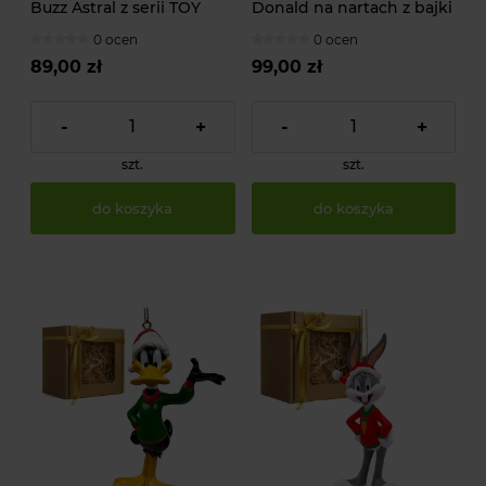
Buzz Astral z serii TOY
Donald na nartach z bajki
STORY od DISNEY
Kaczor Donald od DISNEY
0 ocen
0 ocen
89,00 zł
99,00 zł
-
+
-
+
szt.
szt.
do koszyka
do koszyka