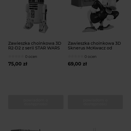
Zawieszka choinkowa 3D
Zawieszka choinkowa 3D
R2-D2 z serii STAR WARS
Sknerus McKwacz od
od DISNEY
DISNEY
0 ocen
0 ocen
75,00 zł
69,00 zł
powiadom o
powiadom o
dostępności
dostępności