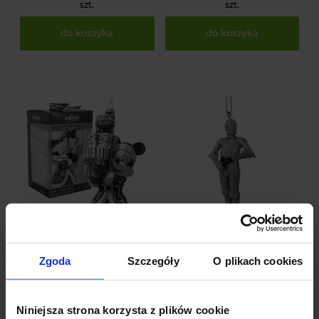
szt.
szt.
do koszyka
do koszyka
Kolekcjonerska bombka
Zawieszka choinkowa 3D
Zgoda
Szczegóły
O plikach cookies
choinkowa Myszka Miki z
C-3PO z serii STAR WARS
prezentami
od DISNEY
31 ocen
0 ocen
209,00 zł
65,00 zł
Niniejsza strona korzysta z plików cookie