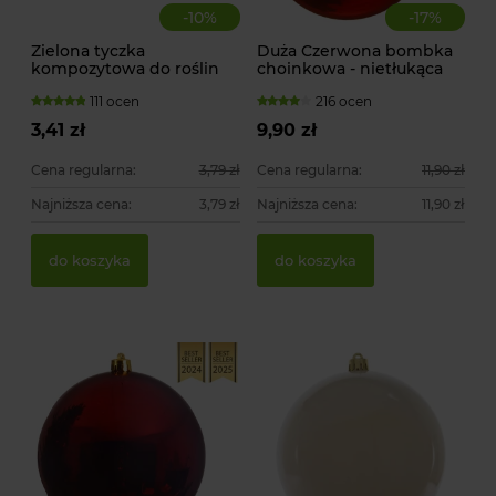
-
10
%
-
17
%
Zielona tyczka
Duża Czerwona bombka
kompozytowa do roślin
choinkowa - nietłukąca
pnących
111 ocen
216 ocen
3,41 zł
9,90 zł
Cena regularna:
3,79 zł
Cena regularna:
11,90 zł
Najniższa cena:
3,79 zł
Najniższa cena:
11,90 zł
Ko
Ty
do koszyka
do koszyka
KA
24
1,