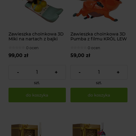
Zawieszka choinkowa 3D
Zawieszka choinkowa 3D
Miki na nartach z bajki
Pumba z filmu KRÓL LEW
Myszka Miki od DISNEY
od DISNEY
0 ocen
0 ocen
99,00 zł
59,00 zł
-
+
-
+
szt.
szt.
do koszyka
do koszyka