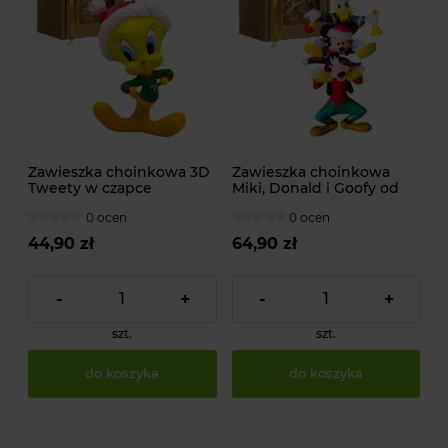
Zawieszka choinkowa 3D
Zawieszka choinkowa
Tweety w czapce
Miki, Donald i Goofy od
świątecznej od WARNER
DISNEY
0 ocen
0 ocen
BROS.
44,90 zł
64,90 zł
-
+
-
+
szt.
szt.
do koszyka
do koszyka