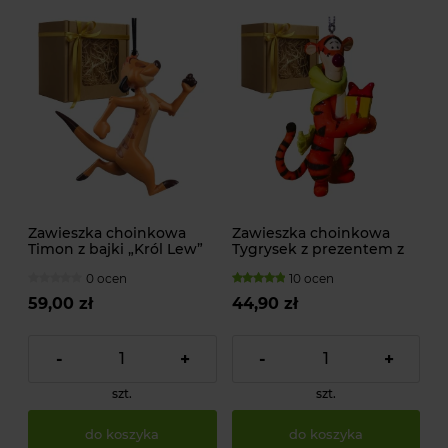
Zawieszka choinkowa
Zawieszka choinkowa
Timon z bajki „Król Lew”
Tygrysek z prezentem z
od DISNEY
bajki Kubuś Puchatek od
0 ocen
10 ocen
DISNEY
59,00 zł
44,90 zł
-
+
-
+
szt.
szt.
do koszyka
do koszyka