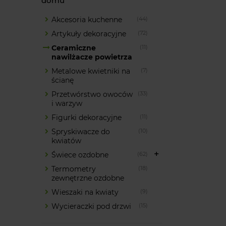
domu
Akcesoria kuchenne
(44)
Artykuły dekoracyjne
(72)
Ceramiczne
(11)
nawilżacze powietrza
Metalowe kwietniki na
(7)
ścianę
Przetwórstwo owoców
(33)
i warzyw
Figurki dekoracyjne
(11)
Spryskiwacze do
(10)
kwiatów
Świece ozdobne
(62)
Termometry
(18)
zewnętrzne ozdobne
Wieszaki na kwiaty
(9)
Wycieraczki pod drzwi
(15)