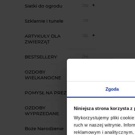
Siatki do ogrodu
(35)
Szklarnie i tunele
(13)
ARTYKUŁY DLA
(52)
ZWIERZĄT
BESTSELLERY
(34)
OZDOBY
(22)
WIELKANOCNE
Zgoda
POMYSŁ NA PREZENT
(70)
OZDOBY
(1174)
Niniejsza strona korzysta z
WYPRZEDANE
Wykorzystujemy pliki cookie 
ruch w naszej witrynie. Inf
Boże Narodzenie
(2544)
reklamowym i analitycznym. 