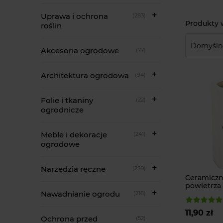
Uprawa i ochrona
(283)
roślin
Akcesoria ogrodowe
(77)
Architektura ogrodowa
(94)
Folie i tkaniny
(22)
ogrodnicze
Meble i dekoracje
(241)
ogrodowe
Narzędzia ręczne
(250)
Ceramiczn
powietrza 
zwierzęta
Nawadnianie ogrodu
(218)
11,90 zł
Ochrona przed
(52)