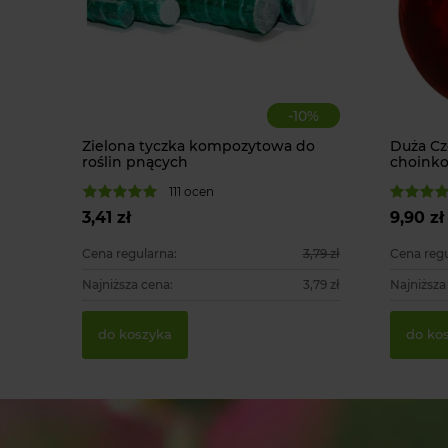
-
10
%
Zielona tyczka kompozytowa do
Duża C
roślin pnących
choinko
111 ocen
3,41 zł
9,90 zł
Cena regularna:
3,79 zł
Cena regu
Najniższa cena:
3,79 zł
Najniższa
do koszyka
do ko