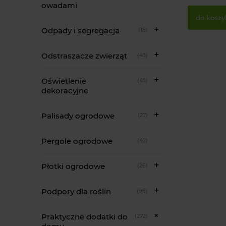
owadami
do koszy
Odpady i segregacja
(18)
Odstraszacze zwierząt
(43)
Oświetlenie
(45)
dekoracyjne
Palisady ogrodowe
(27)
Pergole ogrodowe
(42)
Płotki ogrodowe
(26)
Podpory dla roślin
(96)
Praktyczne dodatki do
(272)