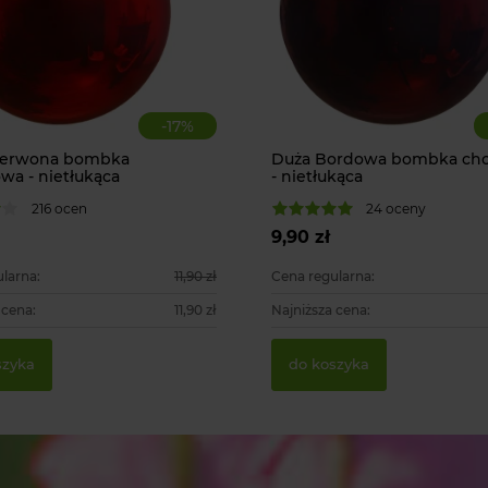
-
17
%
zerwona bombka
Duża Bordowa bombka ch
wa - nietłukąca
- nietłukąca
216 ocen
24 oceny
9,90 zł
larna:
11,90 zł
Cena regularna:
 cena:
11,90 zł
Najniższa cena:
szyka
do koszyka