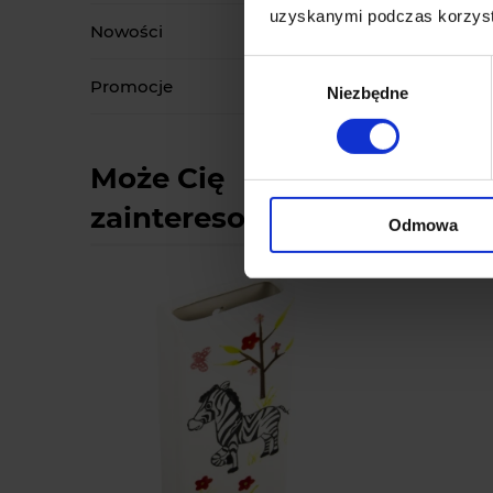
uzyskanymi podczas korzysta
Nowości
Wybór
Promocje
Niezbędne
zgody
Może Cię
zainteresować:
Odmowa