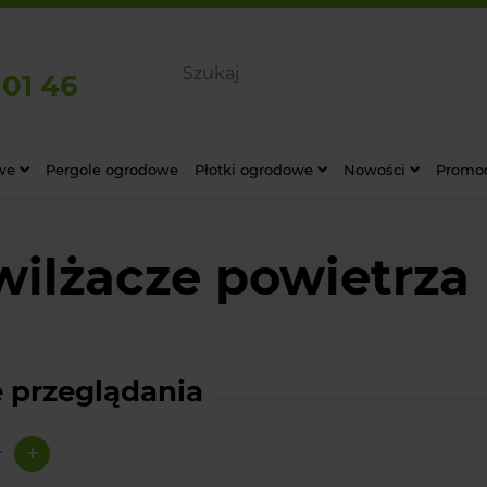
 01 46
we
Pergole ogrodowe
Płotki ogrodowe
Nowości
Promo
ilżacze powietrza
 przeglądania
+
: