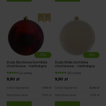
15
1,
-
17
%
-
9
%
Duża Bordowa bombka
Duża Biała bombka
choinkowa - nietłukąca
choinkowa - nietłukąca
24 oceny
212 oceny
9,90 zł
9,90 zł
Cena regularna:
11,90 zł
Cena regularna:
10,90 zł
Najniższa cena:
11,90 zł
Najniższa cena:
11,90 zł