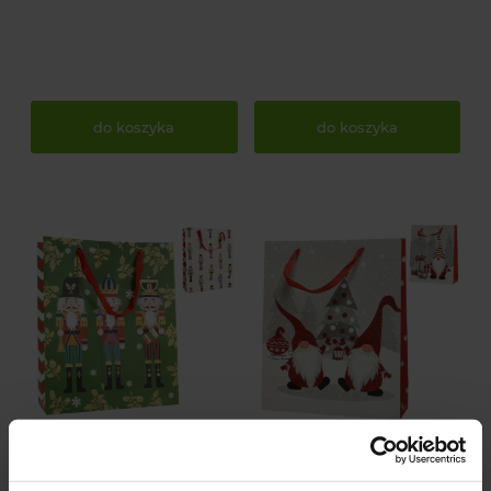
do koszyka
do koszyka
Torebka prezentowa
Torebki na prezenty -
świąteczna - Dziadek do
Gnomy 10x26x32 cm