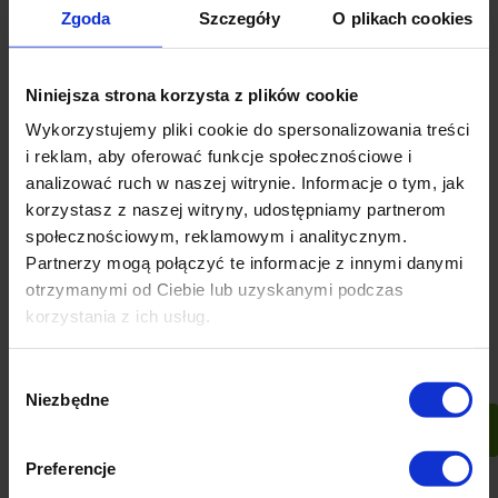
orzechów
Zgoda
Szczegóły
O plikach cookies
420 ocen
222 oceny
8,90 zł
8,90 zł
Niniejsza strona korzysta z plików cookie
Wykorzystujemy pliki cookie do spersonalizowania treści
i reklam, aby oferować funkcje społecznościowe i
analizować ruch w naszej witrynie. Informacje o tym, jak
do koszyka
do koszyka
korzystasz z naszej witryny, udostępniamy partnerom
społecznościowym, reklamowym i analitycznym.
Partnerzy mogą połączyć te informacje z innymi danymi
otrzymanymi od Ciebie lub uzyskanymi podczas
korzystania z ich usług.
Wybór
Niezbędne
zgody
Preferencje