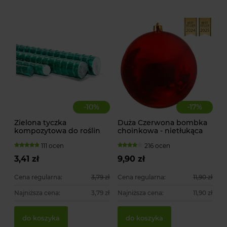
-
10
%
-
17
%
Zielona tyczka
Duża Czerwona bombka
kompozytowa do roślin
choinkowa - nietłukąca
pnących
111 ocen
216 ocen
3,41 zł
9,90 zł
Cena regularna:
3,79 zł
Cena regularna:
11,90 zł
Najniższa cena:
3,79 zł
Najniższa cena:
11,90 zł
Za
Ty
do koszyka
do koszyka
51