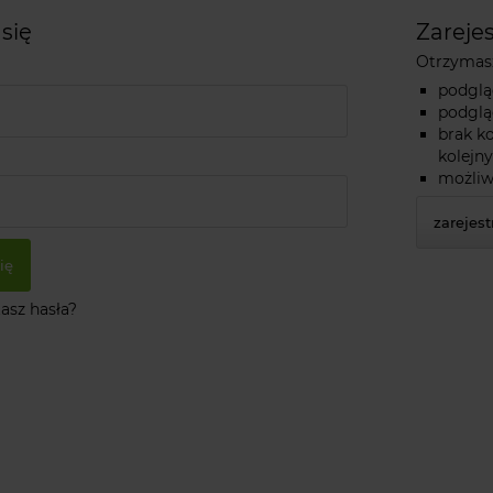
 się
Zarejes
Otrzymasz
podglą
podglą
brak k
kolejn
możliw
zarejest
ię
asz hasła?