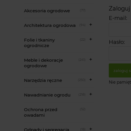
Zaloguj
Akcesoria ogrodowe
(77)
E-mail:
Architektura ogrodowa
(94)
Folie i tkaniny
(22)
Hasło:
ogrodnicze
Meble i dekoracje
(241)
ogrodowe
zaloguj s
Narzędzia ręczne
(250)
Nie pamięt
Nawadnianie ogrodu
(218)
Ochrona przed
(52)
owadami
Odpady i segregacja
(18)