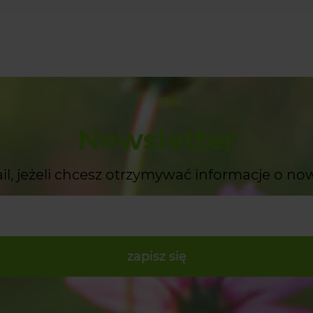
Newsletter
il, jeżeli chcesz otrzymywać informacje o no
zapisz się