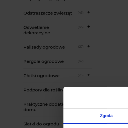
Odstraszacze zwierząt
(43)
Oświetlenie
(45)
dekoracyjne
Palisady ogrodowe
(27)
Pergole ogrodowe
(42)
Płotki ogrodowe
(26)
Podpory dla roślin
(96)
Praktyczne dodatki do
(272)
domu
Zgoda
Siatki do ogrodu
(35)