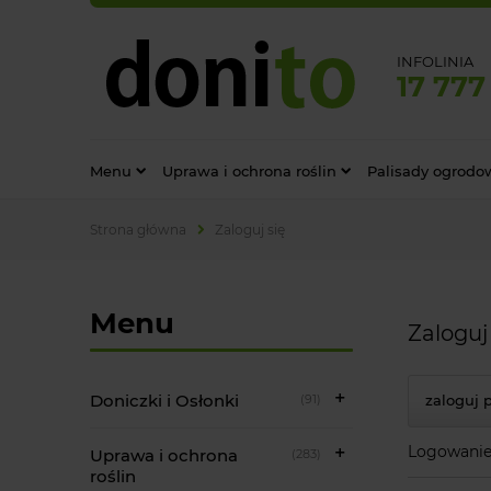
INFOLINIA
17 777
Menu
Uprawa i ochrona roślin
Palisady ogrodo
Strona główna
Zaloguj się
Menu
Zaloguj
Doniczki i Osłonki
(91)
zaloguj 
Logowanie 
Uprawa i ochrona
(283)
roślin