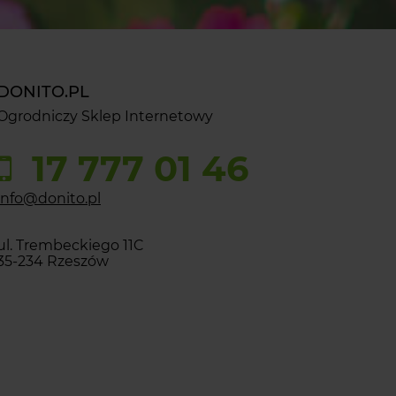
DONITO.PL
Ogrodniczy Sklep Internetowy
17 777 01 46
info@donito.pl
ul. Trembeckiego 11C
35-234 Rzeszów