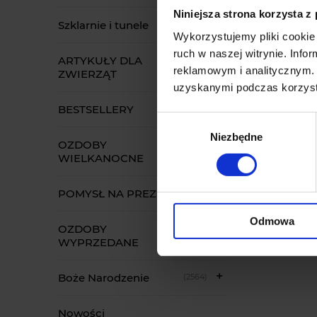
Niniejsza strona korzysta z
Szklarnie i tunele
(13)
Wykorzystujemy pliki cookie 
ruch w naszej witrynie. Inf
ARTYKUŁY DLA
(52)
reklamowym i analitycznym. 
ZWIERZĄT
uzyskanymi podczas korzysta
BESTSELLERY
(34)
Wybór
Niezbędne
zgody
OZDOBY
(22)
WIELKANOCNE
POMYSŁ NA PREZENT
(70)
Odmowa
OZDOBY
(1174)
WYPRZEDANE
Boże Narodzenie
(2564)
Nowości