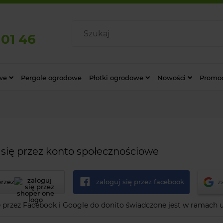
 01 46
we
Pergole ogrodowe
Płotki ogrodowe
Nowości
Promo
 się przez konto społecznościowe
przez
zaloguj się przez facebook
z
przez Facebook i Google do donito świadczone jest w ramach 