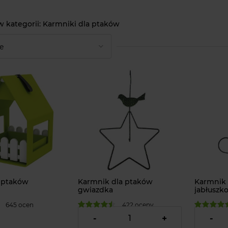
Karmniki dla ptaków
 ptaków
Karmnik dla ptaków
Karmnik 
gwiazdka
jabłuszk
645 ocen
422 oceny
12,00 zł
15,00 zł
-
+
-