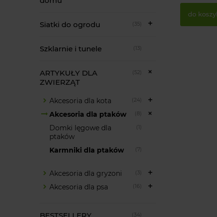
domu
do koszy
Siatki do ogrodu
(35)
Szklarnie i tunele
(13)
ARTYKUŁY DLA
(52)
ZWIERZĄT
Akcesoria dla kota
(24)
Akcesoria dla ptaków
(8)
Domki lęgowe dla
(1)
ptaków
Karmniki dla ptaków
(7)
Akcesoria dla gryzoni
(3)
Akcesoria dla psa
(16)
BESTSELLERY
(34)