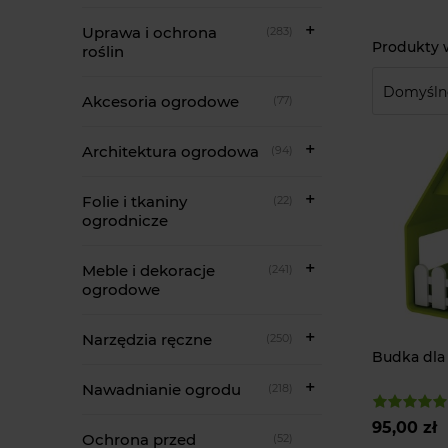
Uprawa i ochrona
(283)
roślin
Akcesoria ogrodowe
(77)
Architektura ogrodowa
(94)
Folie i tkaniny
(22)
ogrodnicze
Meble i dekoracje
(241)
ogrodowe
Narzędzia ręczne
(250)
Budka dla
Nawadnianie ogrodu
(218)
95,00 zł
Ochrona przed
(52)