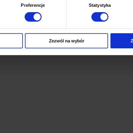
Preferencje
Statystyka
Zezwól na wybór
Z
ków stopka
cen