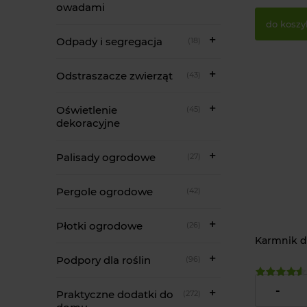
owadami
do koszy
Odpady i segregacja
(18)
Odstraszacze zwierząt
(43)
Oświetlenie
(45)
dekoracyjne
Palisady ogrodowe
(27)
Pergole ogrodowe
(42)
Płotki ogrodowe
(26)
Karmnik d
Podpory dla roślin
(96)
10,00 zł
-
Praktyczne dodatki do
(272)