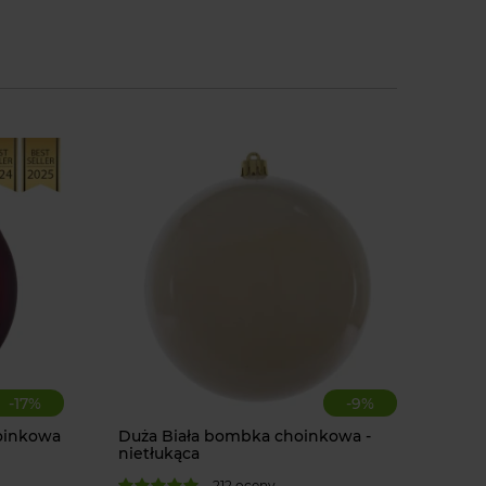
-
17
%
-
9
%
oinkowa
Duża Biała bombka choinkowa -
nietłukąca
Zawieszka
KAEMINGK
212 oceny