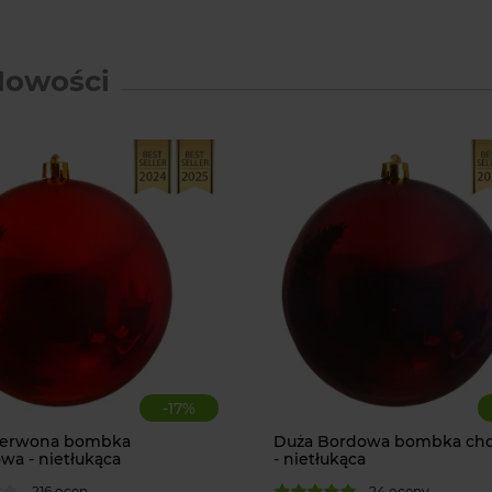
Nowości
-
17
%
zerwona bombka
Duża Bordowa bombka ch
wa - nietłukąca
- nietłukąca
216 ocen
24 oceny