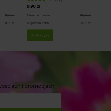
9,90 zł
15,90 zł
11,90 zł
Cena regularna:
10,90 zł
11,90 zł
Najniższa cena:
11,90 zł
do kosz
do koszyka
wościach i promocjach.