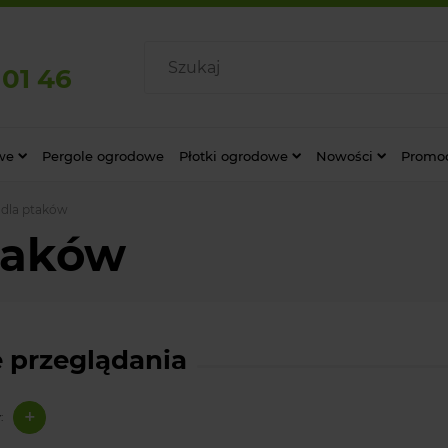
 01 46
we
Pergole ogrodowe
Płotki ogrodowe
Nowości
Promo
 dla ptaków
taków
 przeglądania
+
: