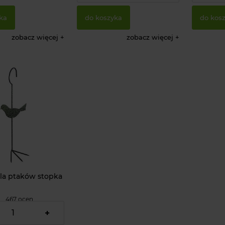
ka
do koszyka
do kos
zobacz więcej
zobacz więcej
la ptaków stopka
467 ocen
+