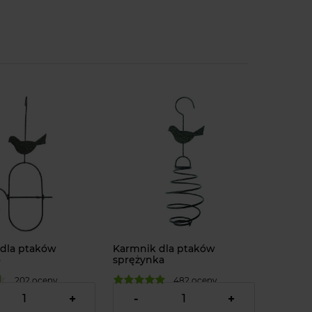
dla ptaków
Karmnik dla ptaków
o
sprężynka
202 oceny
482 oceny
19,00 zł
+
-
+