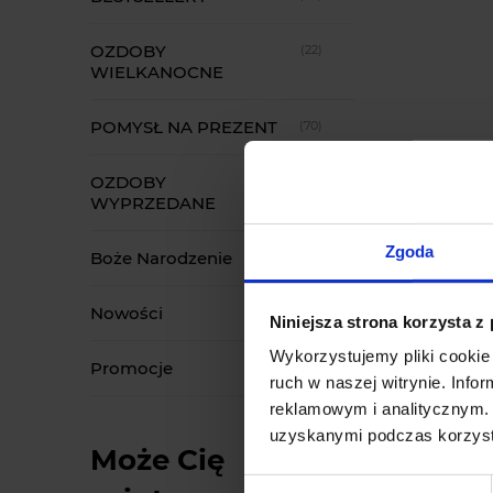
OZDOBY
(22)
WIELKANOCNE
POMYSŁ NA PREZENT
(70)
OZDOBY
(1174)
WYPRZEDANE
Zgoda
Boże Narodzenie
(2576)
Nowości
Niniejsza strona korzysta z
Wykorzystujemy pliki cookie 
Promocje
ruch w naszej witrynie. Inf
reklamowym i analitycznym. 
uzyskanymi podczas korzysta
Może Cię
Wybór