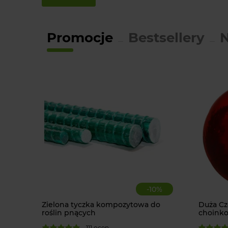
Promocje
Bestsellery
-
10
%
Zielona tyczka kompozytowa do
Duża C
roślin pnących
choinko
111 ocen