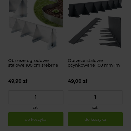
Obrzeże ogrodowe
Obrzeże stalowe
stalowe 100 cm srebrne
ocynkowane 100 mm 1m
GARDENBORD PRO
antracytowe GardenBord
GP11049
Pro GP11050
49,90 zł
49,00 zł
szt.
szt.
do koszyka
do koszyka