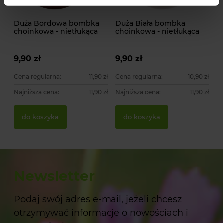
Duża Bordowa bombka
Duża Biała bombka
choinkowa - nietłukąca
choinkowa - nietłukąca
9,90 zł
9,90 zł
Cena regularna:
11,90 zł
Cena regularna:
10,90 zł
Najniższa cena:
11,90 zł
Najniższa cena:
11,90 zł
do koszyka
do koszyka
Newsletter
Podaj swój adres e-mail, jeżeli chcesz
otrzymywać informacje o nowościach i