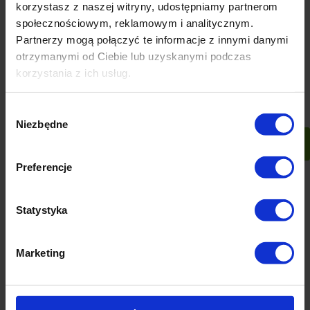
korzystasz z naszej witryny, udostępniamy partnerom
społecznościowym, reklamowym i analitycznym.
Paletki doniczkowe
Podstawka Patio fi 19 cm
torfowe 24,5x12,5x6cm
Partnerzy mogą połączyć te informacje z innymi danymi
kpl. 3 szt.
otrzymanymi od Ciebie lub uzyskanymi podczas
37 ocen
420 ocen
korzystania z ich usług.
9,90 zł
1,90 zł
Wybór
-
+
-
+
Niezbędne
zgody
szt.
szt.
do koszyka
do koszyka
Preferencje
Statystyka
Marketing