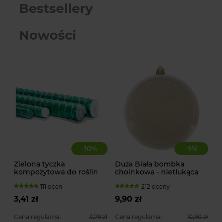
Bestsellery
Nowości
-
10
%
-
9
%
Zielona tyczka
Duża Biała bombka
kompozytowa do roślin
choinkowa - nietłukąca
pnących
111 ocen
212 oceny
3,41 zł
9,90 zł
Cena regularna:
3,79 zł
Cena regularna:
10,90 zł