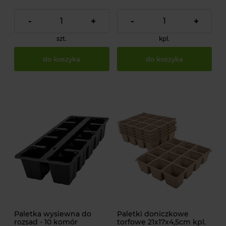
-
+
-
+
szt.
kpl.
do koszyka
do koszyka
Paletka wysiewna do
Paletki doniczkowe
rozsad - 10 komór
torfowe 21x17x4,5cm kpl.