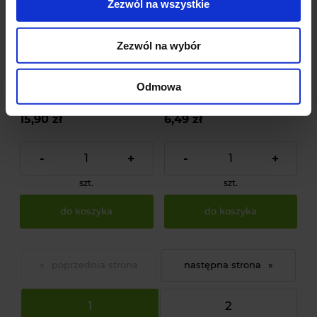
Zezwól na wszystkie
Zezwól na wybór
Podstawka
Przykrywka na
wielofunkcyjna
wielodoniczkę -
Odmowa
antracytowa - czarna - 76
przeźroczysta - 52,5 x 31,5
3 oceny
223 oceny
x 38,5 x 3 cm
cm
15,90 zł
6,49 zł
-
+
-
+
szt.
szt.
do koszyka
do koszyka
«
»
1
2