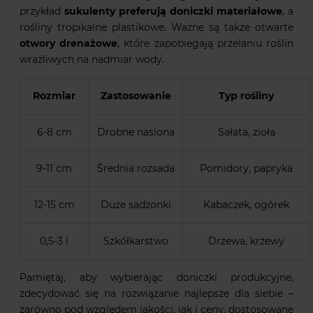
przykład
sukulenty preferują doniczki materiałowe
, a
rośliny tropikalne plastikowe. Ważne są także otwarte
otwory drenażowe
, które zapobiegają przelaniu roślin
wrażliwych na nadmiar wody.
Rozmiar
Zastosowanie
Typ rośliny
6-8 cm
Drobne nasiona
Sałata, zioła
9-11 cm
Średnia rozsada
Pomidory, papryka
12-15 cm
Duże sadzonki
Kabaczek, ogórek
0,5-3 l
Szkółkarstwo
Drzewa, krzewy
Pamiętaj, aby wybierając doniczki produkcyjne,
zdecydować się na rozwiązanie najlepsze dla siebie –
zarówno pod względem jakości, jak i ceny, dostosowane