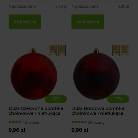
Najniższa cena:
3,79 zł
Najniższa cena:
11,90 zł
Gw
Ty
do koszyka
do koszyka
we
13
1,
-
17
%
-
17
%
Duża Czerwona bombka
Duża Bordowa bombka
choinkowa - nietłukąca
choinkowa - nietłukąca
216 ocen
24 oceny
9,90 zł
9,90 zł