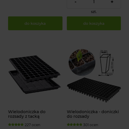
-
+
szt.
do koszyka
do koszyka
Wielodoniczka do
Wielodoniczka - doniczki
rozsady z tacką
do rozsady
227 ocen
301 ocen