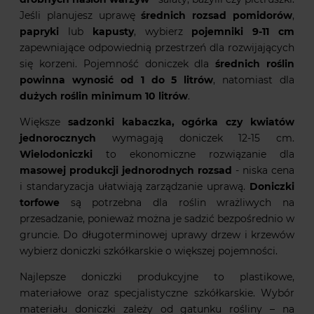
Jeśli planujesz uprawę
średnich rozsad pomidorów
,
papryki
lub
kapusty
, wybierz
pojemniki 9-11 cm
zapewniające odpowiednią przestrzeń dla rozwijających
się korzeni. Pojemność doniczek dla
średnich roślin
powinna wynosić od 1 do 5 litrów
, natomiast dla
dużych roślin minimum 10 litrów
.
Większe
sadzonki kabaczka, ogórka czy kwiatów
jednorocznych
wymagają doniczek 12-15 cm.
Wielodoniczki
to ekonomiczne rozwiązanie dla
masowej produkcji jednorodnych rozsad
- niska cena
i standaryzacja ułatwiają zarządzanie uprawą.
Doniczki
torfowe
są potrzebna dla roślin wrażliwych na
przesadzanie, ponieważ można je sadzić bezpośrednio w
gruncie. Do długoterminowej uprawy drzew i krzewów
wybierz doniczki szkółkarskie o większej pojemności.
Najlepsze doniczki produkcyjne to plastikowe,
materiałowe oraz specjalistyczne szkółkarskie. Wybór
materiału doniczki zależy od gatunku rośliny – na