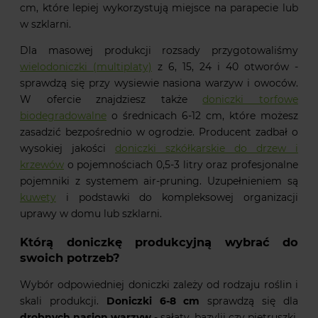
cm, które lepiej wykorzystują miejsce na parapecie lub
w szklarni.
Dla masowej produkcji rozsady przygotowaliśmy
wielodoniczki (multiplaty)
z 6, 15, 24 i 40 otworów -
sprawdzą się przy wysiewie nasiona warzyw i owoców.
W ofercie znajdziesz także
doniczki torfowe
biodegradowalne
o średnicach 6-12 cm, które możesz
zasadzić bezpośrednio w ogrodzie. Producent zadbał o
wysokiej jakości
doniczki szkółkarskie do drzew i
krzewów
o pojemnościach 0,5-3 litry oraz profesjonalne
pojemniki z systemem air-pruning. Uzupełnieniem są
kuwety
i podstawki do kompleksowej organizacji
uprawy w domu lub szklarni.
Którą doniczkę produkcyjną wybrać do
swoich potrzeb?
Wybór odpowiedniej doniczki zależy od rodzaju roślin i
skali produkcji.
Doniczki 6-8 cm
sprawdzą się dla
drobnych nasion warzyw
- sałaty, bazylii czy pietruszki.