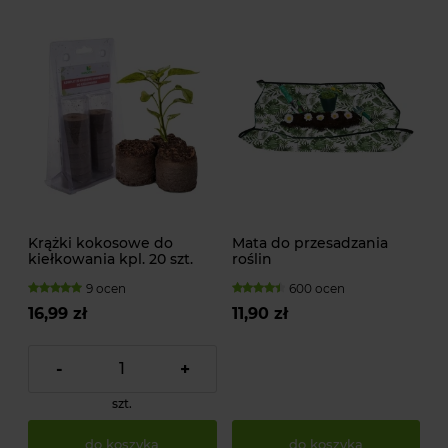
Krążki kokosowe do
Mata do przesadzania
kiełkowania kpl. 20 szt.
roślin
9 ocen
600 ocen
16,99 zł
11,90 zł
-
+
szt.
do koszyka
do koszyka