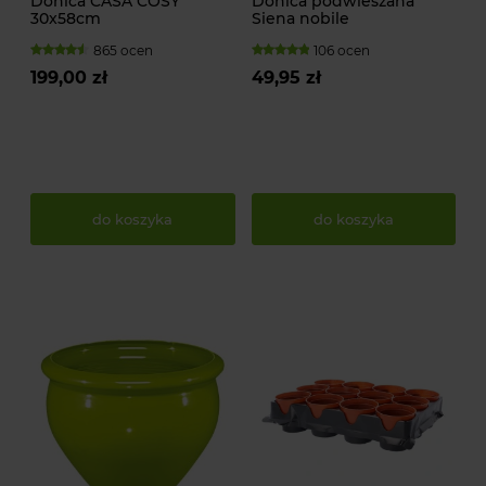
Donica CASA COSY
Donica podwieszana
30x58cm
Siena nobile
865 ocen
106 ocen
199,00 zł
49,95 zł
do koszyka
do koszyka