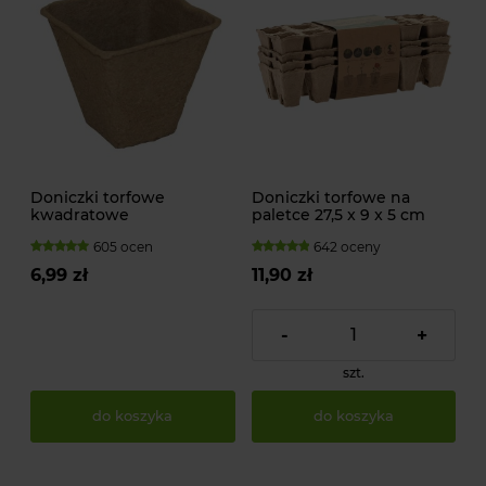
Doniczki torfowe
Doniczki torfowe na
kwadratowe
paletce 27,5 x 9 x 5 cm
kpl. 4 szt.
605 ocen
642 oceny
6,99 zł
11,90 zł
-
+
szt.
do koszyka
do koszyka