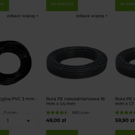
ka
do koszyka
do kos
zobacz więcej
zobacz więcej
acyjna PVC 5 mm -
Rura PE nawodnieniowa 16
Rura PE 
mm x 1,4 mm
mm x 1,
21 ocen
880 ocen
49,00 zł
59,90 zł
+
 kroplującej 12
Rura PE nawodnieniowa 20 mm
Mikrozraszac
x 1,7 mm