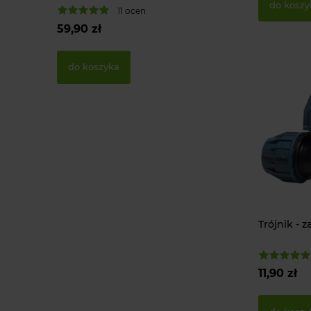
do koszy
11 ocen
21 oce
59,90 zł
1,50 zł
do koszyka
do koszyka
Trójnik - z
11,90 zł