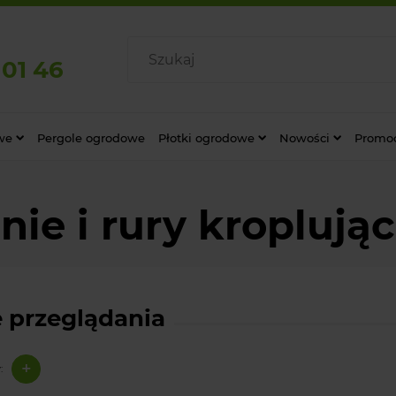
 01 46
we
Pergole ogrodowe
Płotki ogrodowe
Nowości
Promo
ie i rury kroplują
 przeglądania
+
: