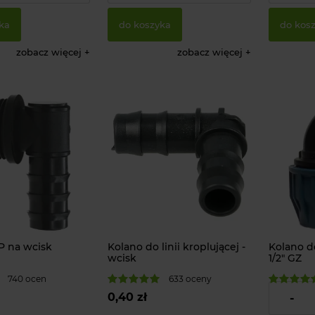
ka
do koszyka
do kos
zobacz więcej
zobacz więcej
P na wcisk
Kolano do linii kroplującej -
Kolano do
wcisk
1/2" GZ
740 ocen
633 oceny
0,40 zł
7,50 zł
-