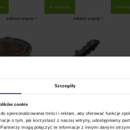
ka
do koszyka
do kos
zobacz więcej
zobacz więcej
Szczegóły
k 2l/h
Łącznik dla węża 4 mm -
Łącznik w
kpl. 10 szt.
kroplują
 plików cookie
24 oceny
223 oceny
do spersonalizowania treści i reklam, aby oferować funkcje sp
3,90 zł
1,50 zł
+
-
+
-
ormacje o tym, jak korzystasz z naszej witryny, udostępniamy p
Partnerzy mogą połączyć te informacje z innymi danymi otrzym