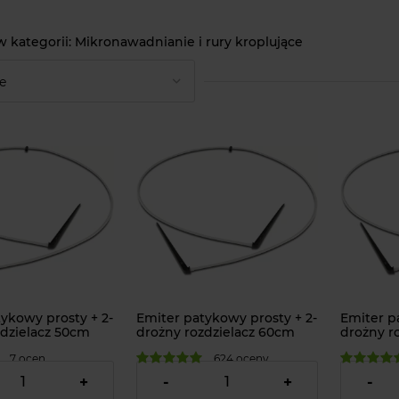
Mikronawadnianie i rury kroplujące
ykowy prosty + 2-
Emiter patykowy prosty + 2-
Emiter p
zdzielacz 50cm
drożny rozdzielacz 60cm
drożny r
7 ocen
624 oceny
3,69 zł
4,49 zł
+
-
+
-