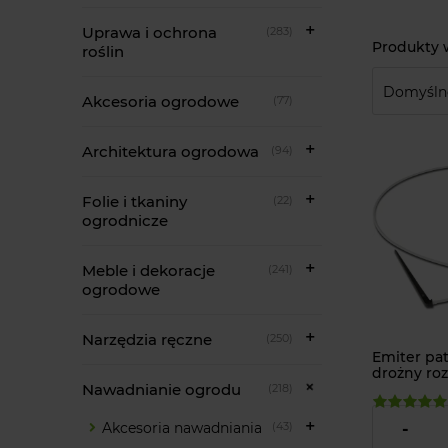
Uprawa i ochrona
(283)
roślin
Akcesoria ogrodowe
(77)
Architektura ogrodowa
(94)
Folie i tkaniny
(22)
ogrodnicze
Meble i dekoracje
(241)
ogrodowe
Narzędzia ręczne
(250)
Emiter pat
drożny ro
Nawadnianie ogrodu
(218)
3,49 zł
Akcesoria nawadniania
(43)
-