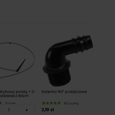
atykowy prosty + 2-
Kolanko 90° przejściowe
ozdzielacz 80cm
8 ocen
613 oceny
2,19 zł
+