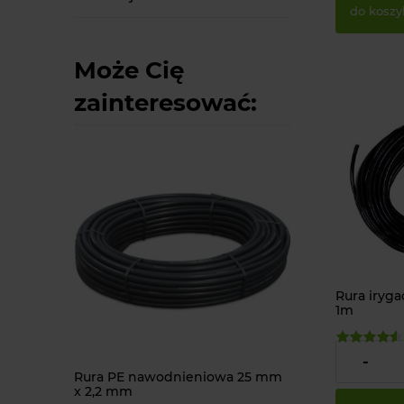
do koszy
Może Cię
zainteresować:
Rura iryg
1m
1,30 zł
-
Rura PE nawodnieniowa 25 mm
Łącznik węża linii
x 2,2 mm
mm