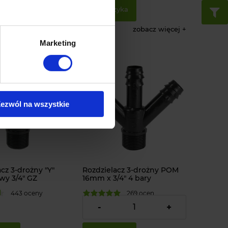
zyka
do koszyka
zobacz więcej
zobacz więcej
Marketing
ezwól na wszystkie
cz 3-drożny "Y"
Rozdzielacz 3-drożny POM
wy 3/4" GZ
16mm x 3/4" 4 bary
443 oceny
269 ocen
3,90 zł
-
+