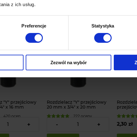
nia z ich usług.
ka
do koszyka
do kos
zobacz więcej
zobacz więcej
Preferencje
Statystyka
Zezwól na wybór
Z
z "Y" przejściowy
Rozdzielacz "Y" przejściowy
Rozdziela
/4" x 16 mm
20 mm x 3/4" x 20 mm
przejścio
420 ocen
222 oceny
3,90 zł
2,30 zł
+
-
+