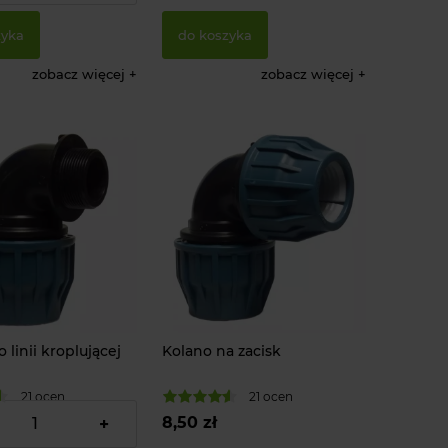
zyka
do koszyka
zobacz więcej
zobacz więcej
 linii kroplującej
Kolano na zacisk
21 ocen
21 ocen
8,50 zł
+