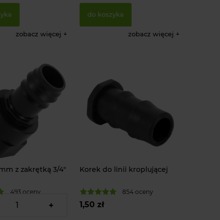
zyka
do koszyka
zobacz więcej
zobacz więcej
mm z zakrętką 3/4"
Korek do linii kroplującej
493 oceny
854 oceny
1,50 zł
+