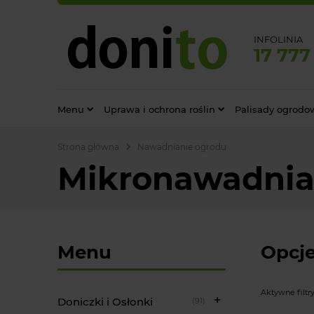
INFOLINIA
17 777
Menu
Uprawa i ochrona roślin
Palisady ogrodo
Strona główna
Nawadnianie ogrodu
Mikronawadnian
Menu
Opcje
Aktywne filtry
Doniczki i Osłonki
(91)