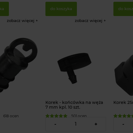
ka
do koszyka
do kos
zobacz więcej
zobacz więcej
Korek - końcówka na węża
Korek 25
7 mm kpl. 10 szt.
618 ocen
501 ocen
3,90 zł
1,79 zł
-
+
-