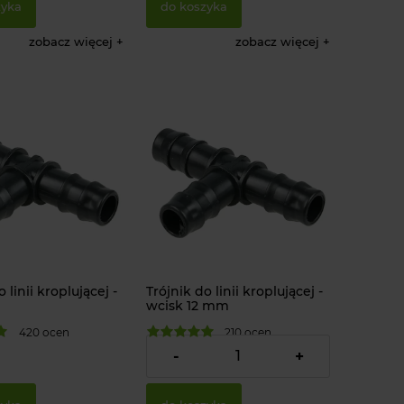
zyka
do koszyka
25,00 zł
zobacz więcej
zobacz więcej
 dostępności
do koszyka
 linii kroplującej -
Trójnik do linii kroplującej -
wcisk 12 mm
420 ocen
210 ocen
1,49 zł
-
+