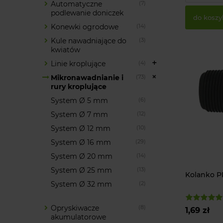
Automatyczne
(7)
podlewanie doniczek
do koszy
Konewki ogrodowe
(14)
Kule nawadniające do
(3)
kwiatów
Linie kroplujące
(4)
Mikronawadnianie i
(73)
rury kroplujące
System Ø 5 mm
(6)
System Ø 7 mm
(12)
System Ø 12 mm
(10)
System Ø 16 mm
(29)
System Ø 20 mm
(14)
System Ø 25 mm
(13)
Kolanko P
System Ø 32 mm
(2)
Opryskiwacze
(8)
1,69 zł
akumulatorowe