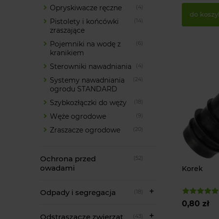
Opryskiwacze ręczne
(4)
do koszy
Pistolety i końcówki
(14)
zraszające
Pojemniki na wodę z
(6)
kranikiem
Sterowniki nawadniania
(4)
Systemy nawadniania
(24)
ogrodu STANDARD
Szybkozłączki do węży
(18)
Węże ogrodowe
(9)
Zraszacze ogrodowe
(20)
Ochrona przed
(52)
owadami
Korek
Odpady i segregacja
(18)
0,80 zł
Odstraszacze zwierząt
(43)