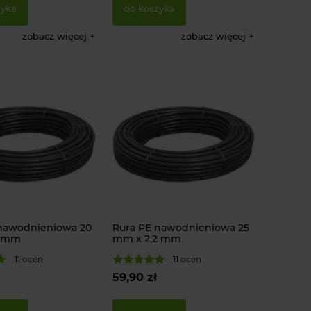
zyka
do koszyka
zobacz więcej
zobacz więcej
nawodnieniowa 20
Rura PE nawodnieniowa 25
7 mm
mm x 2,2 mm
11 ocen
11 ocen
59,90 zł
z na szpilce 360°
Zawór płuczący