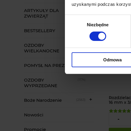
uzyskanymi podczas korzysta
do koszy
ARTYKUŁY DLA
(52)
ZWIERZĄT
Wybór
Niezbędne
zgody
BESTSELLERY
(34)
OZDOBY
(22)
WIELKANOCNE
Odmowa
POMYSŁ NA PREZENT
(70)
OZDOBY
(1174)
WYPRZEDANE
Rozdzielac
Boże Narodzenie
(2563)
16 mm x 3
Nowości
3,90 zł
-
Promocje