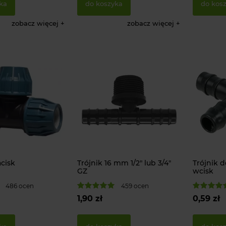
ka
do koszyka
do kos
n
11 ocen
59,90 zł
4,99 zł
zobacz więcej
zobacz więcej
do koszyka
powiadom o
acisk
Trójnik 16 mm 1/2" lub 3/4"
Trójnik do
GZ
wcisk
486 ocen
459 ocen
1,90 zł
0,59 zł