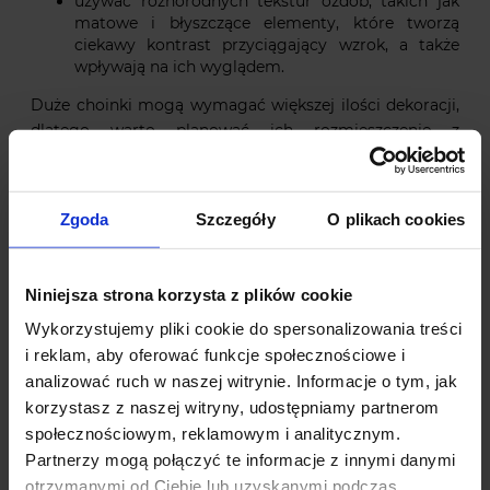
używać różnorodnych tekstur ozdób, takich jak
matowe i błyszczące elementy, które tworzą
ciekawy kontrast przyciągający wzrok, a także
wpływają na ich wyglądem.
Duże choinki mogą wymagać większej ilości dekoracji,
dlatego warto planować ich rozmieszczenie z
wyprzedzeniem, aby uzyskać zrównoważony i
estetyczny wygląd.
Zgoda
Szczegóły
O plikach cookies
Gdzie kupić duże sztuczne choinki?
Niniejsza strona korzysta z plików cookie
Wykorzystujemy pliki cookie do spersonalizowania treści
i reklam, aby oferować funkcje społecznościowe i
analizować ruch w naszej witrynie. Informacje o tym, jak
korzystasz z naszej witryny, udostępniamy partnerom
Zakup dużej sztucznej choinki może być łatwy, jeśli
wiemy, gdzie szukać. Oto kilka wskazówek:
społecznościowym, reklamowym i analitycznym.
Partnerzy mogą połączyć te informacje z innymi danymi
Wielu sprzedawców internetowych oferuje szeroki
otrzymanymi od Ciebie lub uzyskanymi podczas