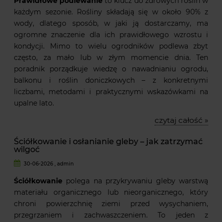
Prawidłowe podlewanie
to klucz do zdrowych roślin w
każdym sezonie. Rośliny składają się w około 90% z
wody, dlatego sposób, w jaki ją dostarczamy, ma
ogromne znaczenie dla ich prawidłowego wzrostu i
kondycji. Mimo to wielu ogrodników podlewa zbyt
często, za mało lub w złym momencie dnia. Ten
poradnik porządkuje wiedzę o nawadnianiu ogrodu,
balkonu i roślin doniczkowych – z konkretnymi
liczbami, metodami i praktycznymi wskazówkami na
upalne lato.
czytaj całość »
Ściółkowanie i osłanianie gleby – jak zatrzymać
wilgoć
30-06-2026 , admin
Ściółkowanie
polega na przykrywaniu gleby warstwą
materiału organicznego lub nieorganicznego, który
chroni powierzchnię ziemi przed wysychaniem,
przegrzaniem i zachwaszczeniem. To jeden z