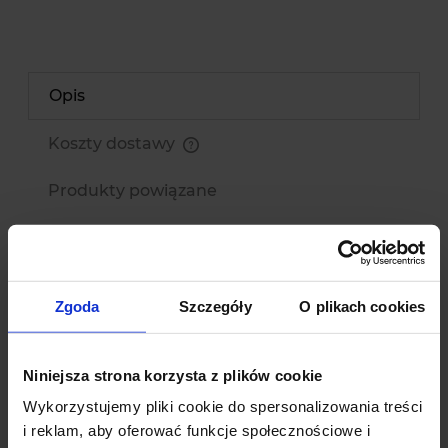
Opis
Koszty dostawy
Cena nie zawiera ewentualnych kosztów płatności
Produkty powiązane
Opinie o produkcie (0)
Wiszący wieniec świąteczny rattan złoty.
Zgoda
Szczegóły
O plikach cookies
Idealnie zdobi wnętrze pomieszczenia a także może
stanowić efektowną dekorację domu z zewnątrz.
Niniejsza strona korzysta z plików cookie
Elementy bardzo solidnie przymocowane do
Wykorzystujemy pliki cookie do spersonalizowania treści
wieńca. Wykonany z tworzywa sztucznego.
i reklam, aby oferować funkcje społecznościowe i
Szerokość: 25cm