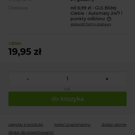
Dostawa:
od 6,99 zł
- GLS Bliżej
Ciebie - Automaty 24/7 i
punkty odbioru
sprawdź formy dostawy
Cena nie zawiera ewentualnych kosztów płatności
CENA:
19,95 zł
-
+
szt.
do koszyka
zapytaj o produkt
poleć znajomemu
dodaj opinię
dodaj do przechowalni