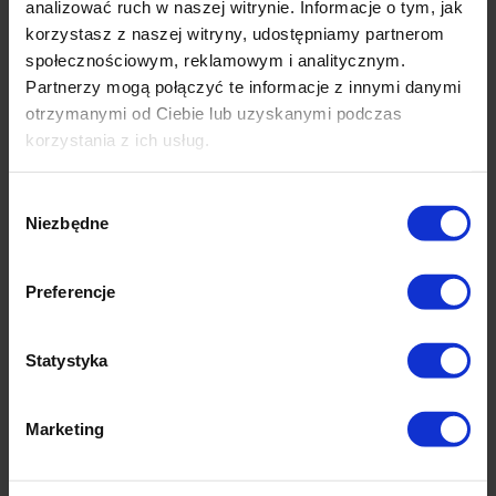
analizować ruch w naszej witrynie. Informacje o tym, jak
korzystasz z naszej witryny, udostępniamy partnerom
społecznościowym, reklamowym i analitycznym.
Partnerzy mogą połączyć te informacje z innymi danymi
otrzymanymi od Ciebie lub uzyskanymi podczas
korzystania z ich usług.
Okazje cenowe
Wybór
Niezbędne
zgody
Preferencje
Statystyka
-
10
%
-
17
%
Zielona tyczka
Duża Czerwona bombka
Marketing
kompozytowa do roślin
choinkowa - nietłukąca
pnących
111 ocen
216 ocen
3,41 zł
9,90 zł