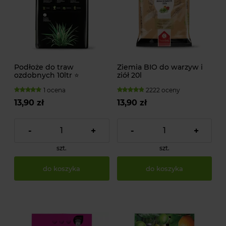
Podłoże do traw
Ziemia BIO do warzyw i
ozdobnych 10ltr ⭐
ziół 20l
1 ocena
2222 oceny
13,90 zł
13,90 zł
-
+
-
+
szt.
szt.
do koszyka
do koszyka