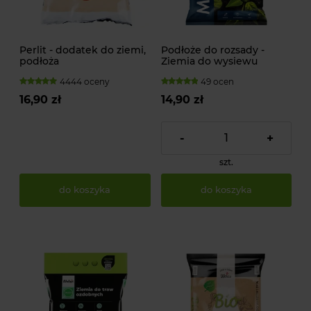
Perlit - dodatek do ziemi,
Podłoże do rozsady -
podłoża
Ziemia do wysiewu
nasion 20ltr
4444 oceny
49 ocen
16,90 zł
14,90 zł
-
+
szt.
do koszyka
do koszyka