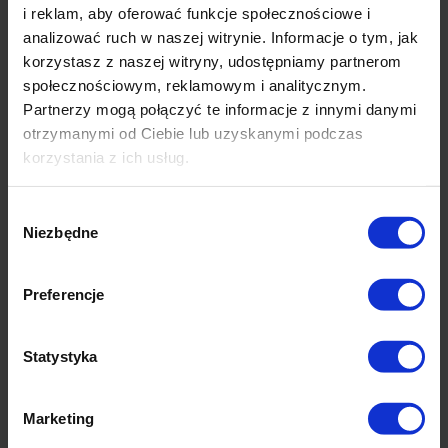
różowej i białej 20 L
workach 50l PREMIUM
i reklam, aby oferować funkcje społecznościowe i
222 oceny
426 ocen
analizować ruch w naszej witrynie. Informacje o tym, jak
19,90 zł
28,90 zł
korzystasz z naszej witryny, udostępniamy partnerom
społecznościowym, reklamowym i analitycznym.
Partnerzy mogą połączyć te informacje z innymi danymi
otrzymanymi od Ciebie lub uzyskanymi podczas
korzystania z ich usług.
powiadom o
powiadom o
dostępności
dostępności
Wybór
Niezbędne
zgody
Preferencje
Statystyka
Marketing