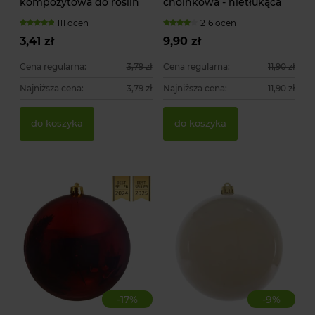
kompozytowa do roślin
choinkowa - nietłukąca
pnących
111 ocen
216 ocen
3,41 zł
9,90 zł
Cena regularna:
3,79 zł
Cena regularna:
11,90 zł
Najniższa cena:
3,79 zł
Najniższa cena:
11,90 zł
Za
Ty
do koszyka
do koszyka
51
15
1,
-
17
%
-
9
%