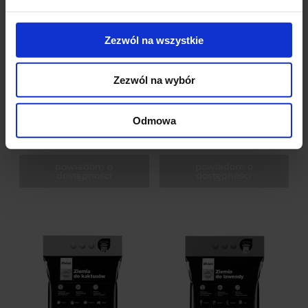
Podłoże do iglaków
Torf odkwaszony 80l do
Zezwól na wszystkie
roślin ozdobnych
222 oceny
222 oceny
Zezwól na wybór
25,90 zł
34,90 zł
Odmowa
powiadom o
powiadom o
dostępności
dostępności