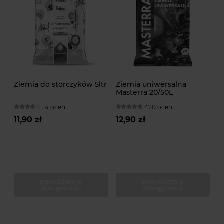
Ziemia do storczyków 5ltr
Ziemia uniwersalna
Masterra 20/50L
14 ocen
420 ocen
11,90 zł
12,90 zł
powiadom o
powiadom o
dostępności
dostępności