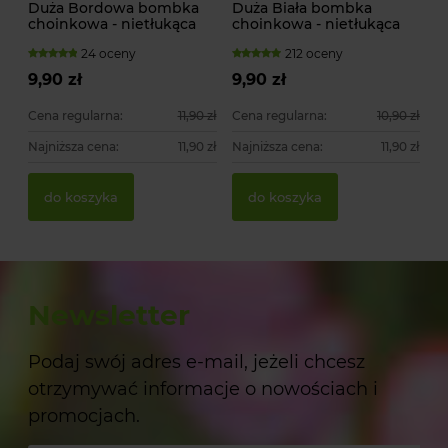
Duża Bordowa bombka
Duża Biała bombka
choinkowa - nietłukąca
choinkowa - nietłukąca
24 oceny
212 oceny
9,90 zł
9,90 zł
Cena regularna:
11,90 zł
Cena regularna:
10,90 zł
Najniższa cena:
11,90 zł
Najniższa cena:
11,90 zł
do koszyka
do koszyka
Newsletter
Podaj swój adres e-mail, jeżeli chcesz
otrzymywać informacje o nowościach i
promocjach.