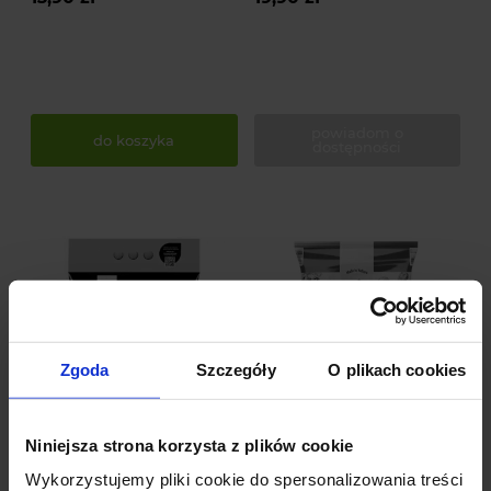
powiadom o
do koszyka
dostępności
Zgoda
Szczegóły
O plikach cookies
Niniejsza strona korzysta z plików cookie
Ziemia do hortensji
Gotowy kompost w
Wykorzystujemy pliki cookie do spersonalizowania treści