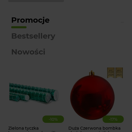
Promocje
Bestsellery
Nowości
-
10
%
-
17
%
Zielona tyczka
Duża Czerwona bombka