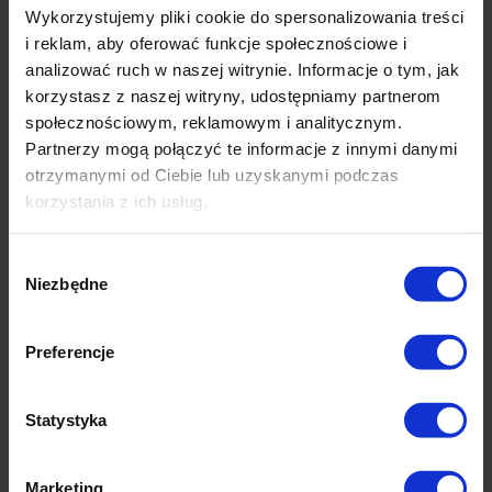
wykonana z szkła.
Wykorzystujemy pliki cookie do spersonalizowania treści
Parametry:
i reklam, aby oferować funkcje społecznościowe i
analizować ruch w naszej witrynie. Informacje o tym, jak
Rozmiar:
12x6x4,5 cm
korzystasz z naszej witryny, udostępniamy partnerom
Kolor:
wielokolorowy
społecznościowym, reklamowym i analitycznym.
Materiał:
szkło
Partnerzy mogą połączyć te informacje z innymi danymi
otrzymanymi od Ciebie lub uzyskanymi podczas
korzystania z ich usług.
Wybór
Okazje cenowe
Niezbędne
zgody
Preferencje
Statystyka
Marketing