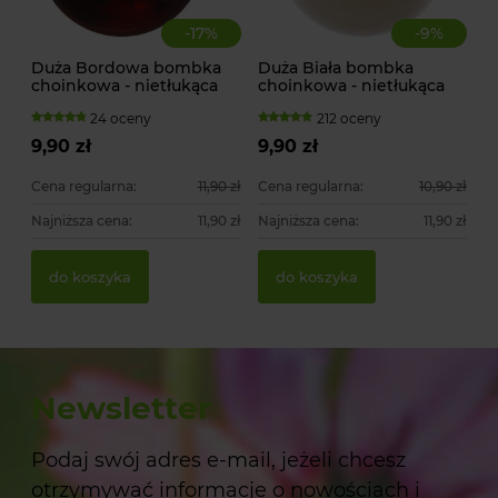
-
17
%
-
9
%
Duża Bordowa bombka
Duża Biała bombka
choinkowa - nietłukąca
choinkowa - nietłukąca
24 oceny
212 oceny
9,90 zł
9,90 zł
Cena regularna:
11,90 zł
Cena regularna:
10,90 zł
Najniższa cena:
11,90 zł
Najniższa cena:
11,90 zł
do koszyka
do koszyka
Newsletter
Podaj swój adres e-mail, jeżeli chcesz
otrzymywać informacje o nowościach i