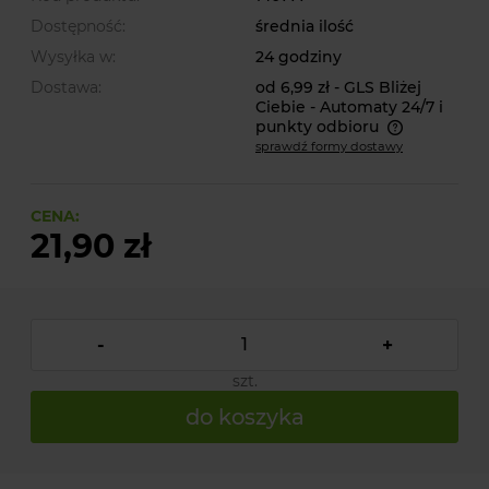
Dostępność:
średnia ilość
Wysyłka w:
24 godziny
Dostawa:
od 6,99 zł
- GLS Bliżej
Ciebie - Automaty 24/7 i
punkty odbioru
sprawdź formy dostawy
Cena nie zawiera ewentualnych kosztów płatności
CENA:
21,90 zł
-
+
szt.
do koszyka