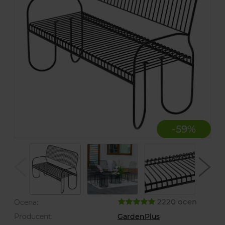
-
59
%
2220 ocen
Ocena:
Producent:
GardenPlus