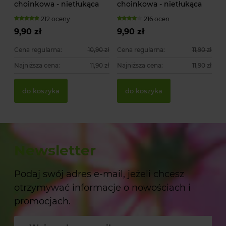
choinkowa - nietłukąca
choinkowa - nietłukąca
212 oceny
216 ocen
9,90 zł
9,90 zł
Cena regularna:
10,90 zł
Cena regularna:
11,90 zł
Najniższa cena:
11,90 zł
Najniższa cena:
11,90 zł
do koszyka
do koszyka
Newsletter
Podaj swój adres e-mail, jeżeli chcesz
otrzymywać informacje o nowościach i
promocjach.