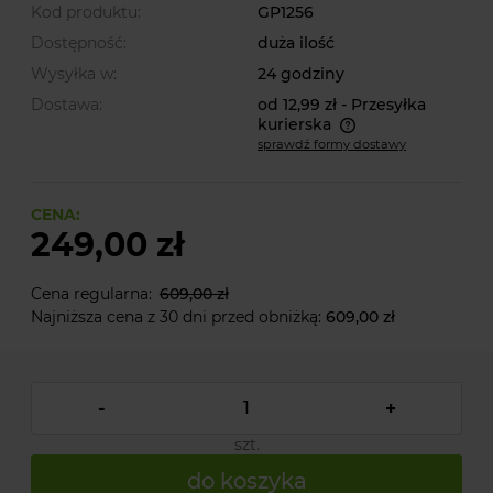
Kod produktu:
GP1256
Dostępność:
duża ilość
Wysyłka w:
24 godziny
Dostawa:
od 12,99 zł
- Przesyłka
kurierska
sprawdź formy dostawy
Cena nie zawiera ewentualnych kosztów płatności
CENA:
249,00 zł
Cena regularna:
609,00 zł
Najniższa cena z 30 dni przed obniżką:
609,00 zł
-
+
szt.
do koszyka