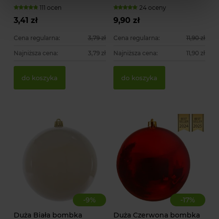
pnących
111 ocen
24 oceny
3,41 zł
9,90 zł
Cena regularna:
3,79 zł
Cena regularna:
11,90 zł
Najniższa cena:
3,79 zł
Najniższa cena:
11,90 zł
do koszyka
do koszyka
-
9
%
-
17
%
Duża Biała bombka
Duża Czerwona bombka