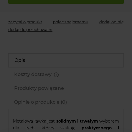
zapytaj o produkt
poleć znajomemu
dodaj opinię
dodaj do przechowalni
Opis
Koszty dostawy
Cena nie zawiera ewentualnych kosztów płatności
Produkty powiązane
Opinie o produkcie (0)
Metalowa ławka jest
solidnym i trwałym
wyborem
dla tych, którzy szukają
praktycznego i