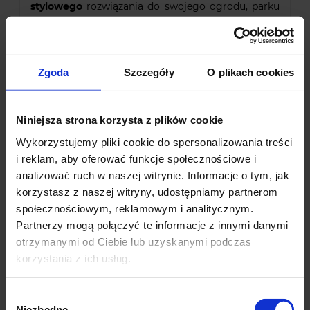
stylowego
rozwiązania do swojego ogrodu, parku
lub przestrzeni publicznej.
Wykonana z
wysokiej
jakości metalu,
ta ławka jest nie tylko estetyczna,
ale również odporna na warunki atmosferyczne i
długotrwałe użytkowanie. Jej solidna konstrukcja
Zgoda
Szczegóły
O plikach cookies
zapewnia stabilność i wytrzymałość, dzięki czemu
może wytrzymać nawet intensywne użytkowanie.
Niniejsza strona korzysta z plików cookie
Ławka dostępna w czarnym, co pozwala
Wykorzystujemy pliki cookie do spersonalizowania treści
dopasować je do dowolnego otoczenia. Bez
i reklam, aby oferować funkcje społecznościowe i
względu na to, czy jest to park, ogród, plac zabaw
czy miejsce publiczne, ta metalowa ławka będzie
analizować ruch w naszej witrynie. Informacje o tym, jak
doskonałym uzupełnieniem przestrzeni, łącząc styl,
korzystasz z naszej witryny, udostępniamy partnerom
funkcjonalność i trwałość.
społecznościowym, reklamowym i analitycznym.
Partnerzy mogą połączyć te informacje z innymi danymi
DANE TECHNICZNE:
otrzymanymi od Ciebie lub uzyskanymi podczas
Wysokość:
100 cm
korzystania z ich usług.
Szerokość:
120 cm
Głębokość:
51 cm
Wybór
Kolor:
czarny
Niezbędne