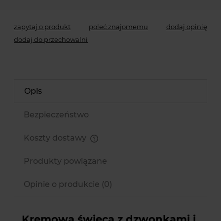
zapytaj o produkt
poleć znajomemu
dodaj opinię
dodaj do przechowalni
Opis
Bezpieczeństwo
Koszty dostawy
Cena nie zawiera ewentualnych kosztów płatności
Produkty powiązane
Opinie o produkcie (0)
Kremowa świeca z dzwonkami i