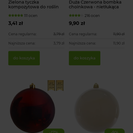
Zielona tyczka
Duża Czerwona bombka
kompozytowa do roślin
choinkowa - nietłukąca
pnących
111 ocen
216 ocen
3,41 zł
9,90 zł
Cena regularna:
3,79 zł
Cena regularna:
11,90 zł
Najniższa cena:
3,79 zł
Najniższa cena:
11,90 zł
do koszyka
do koszyka
-
17
%
-
9
%