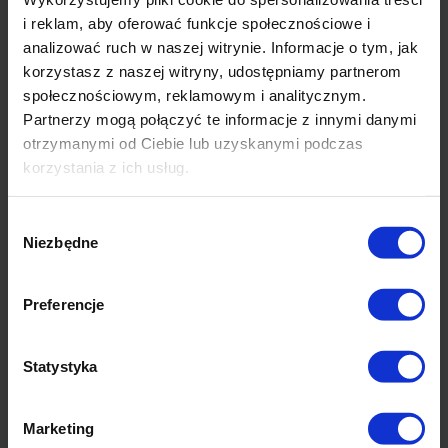
źródło światła w świąteczne wieczory.
i reklam, aby oferować funkcje społecznościowe i
Dlaczego warto wybrać tę świecę z dzwonkami?
analizować ruch w naszej witrynie. Informacje o tym, jak
korzystasz z naszej witryny, udostępniamy partnerom
Trójwymiarowy motyw dzwonków
z
społecznościowym, reklamowym i analitycznym.
czerwonymi kokardami i zielonymi
Partnerzy mogą połączyć te informacje z innymi danymi
gałązkami – pełen detali i świątecznego
uroku
otrzymanymi od Ciebie lub uzyskanymi podczas
korzystania z ich usług.
Kremowy kolor
i
złote wykończenie
–
klasyka, która pasuje do każdej aranżacji
Wybór
Długi czas palenia – aż 84 godziny
– idealna
Niezbędne
zgody
na długie, zimowe wieczory
Wykonana z parafiny
wysokiej jakości –
czyste i równomierne spalanie
Preferencje
Idealna jako prezent świąteczny
–
estetyczna, elegancka i trwała
Statystyka
DANE TECHNICZNE
Marketing
Kolor
: Kremowy