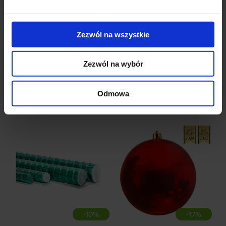
Wzór
: Dzwonki, kokarda, gałązki świerkowe
Materiał
: Parafina
Wysokość
: 14 cm
Średnica
: 7 cm
Zezwól na wszystkie
Czas palenia
: do 84 godzin
Zezwól na wybór
Odmowa
Okazje cenowe
-
10
%
-
17
%