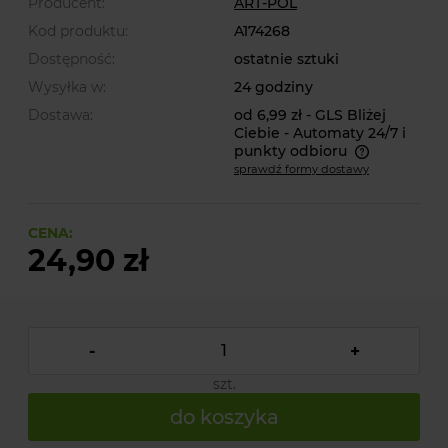
Producent:
ART-POL
Kod produktu:
A174268
Dostępność:
ostatnie sztuki
Wysyłka w:
24 godziny
Dostawa:
od 6,99 zł
- GLS Bliżej
Ciebie - Automaty 24/7 i
punkty odbioru
sprawdź formy dostawy
Cena nie zawiera ewentualnych kosztów płatności
CENA:
24,90 zł
-
+
szt.
do koszyka