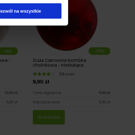
ezwól na wszystkie
-
9
%
-
17
%
owa -
Duża Czerwona bombka
choinkowa - nietłukąca
216 ocen
9,90 zł
10,90 zł
Cena regularna:
11,90 zł
11,90 zł
Najniższa cena:
11,90 zł
do koszyka