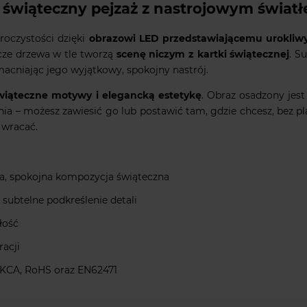
 świąteczny pejzaż z nastrojowym świat
oczystości dzięki
obrazowi LED przedstawiającemu urokliwy
cze drzewa w tle tworzą
scenę niczym z kartki świątecznej
. S
acniając jego wyjątkowy, spokojny nastrój.
wiąteczne motywy i elegancką estetykę
. Obraz osadzony jest
a – możesz zawiesić go lub postawić tam, gdzie chcesz, bez plą
ę wracać.
a, spokojna kompozycja świąteczna
 subtelne podkreślenie detali
łość
acji
UKCA, RoHS oraz EN62471