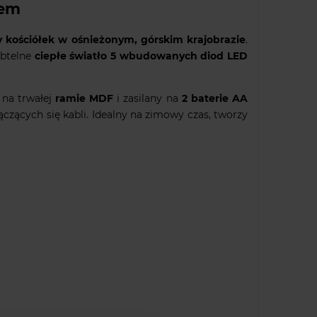
łem
 kościółek w ośnieżonym, górskim krajobrazie
.
ubtelne
ciepłe światło 5 wbudowanych diod LED
 na trwałej
ramie MDF
i zasilany na
2 baterie AA
czących się kabli. Idealny na zimowy czas, tworzy