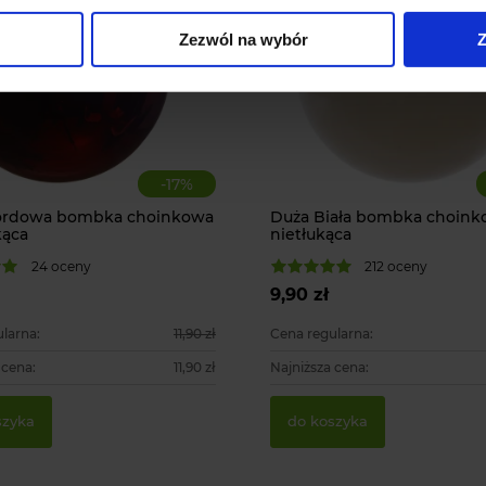
Zezwól na wybór
Z
-
17
%
ordowa bombka choinkowa
Duża Biała bombka choink
kąca
nietłukąca
24 oceny
212 oceny
9,90 zł
larna:
11,90 zł
Cena regularna:
 cena:
11,90 zł
Najniższa cena:
szyka
do koszyka