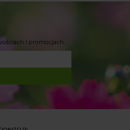
wościach i promocjach.
DONITO.PL