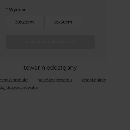
*
Wymiar:
38x28cm
58x38cm
powiadom o dostępności
towar niedostępny
pytaj o produkt
poleć znajomemu
dodaj opinię
daj do przechowalni