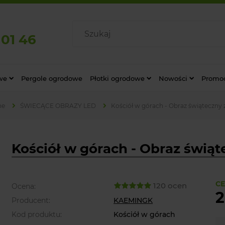
 01 46
we
Pergole ogrodowe
Płotki ogrodowe
Nowości
Promo
ne
ŚWIECĄCE OBRAZY LED
Kościół w górach - Obraz świąteczny
Kościół w górach - Obraz świą
CE
120 ocen
Ocena:
2
Producent:
KAEMINGK
Kod produktu:
Kościół w górach