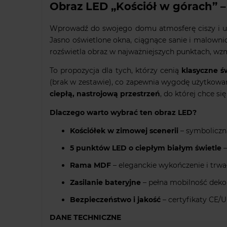
Obraz LED „Kościół w górach” –
Wprowadź do swojego domu atmosferę ciszy i ur
Jasno oświetlone okna, ciągnące sanie i malowni
rozświetla obraz w najważniejszych punktach, wzm
To propozycja dla tych, którzy cenią
klasyczne ś
(brak w zestawie), co zapewnia wygodę użytkowani
ciepłą, nastrojową przestrzeń
, do której chce si
Dlaczego warto wybrać ten obraz LED?
Kościółek w zimowej scenerii
– symboliczn
5 punktów LED o ciepłym białym świetle
–
Rama MDF
– eleganckie wykończenie i trwa
Zasilanie bateryjne
– pełna mobilność dekor
Bezpieczeństwo i jakość
– certyfikaty CE/
DANE TECHNICZNE