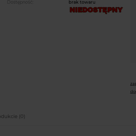
Dostępność:
brak towaru
za
do
odukcie (0)