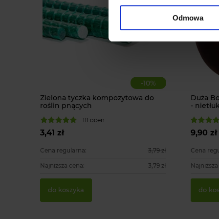
Odmowa
-
10
%
Zielona tyczka kompozytowa do
Duża B
roślin pnących
- nietłu
111 ocen
3,41 zł
9,90 zł
Cena regularna:
3,79 zł
Cena regu
Najniższa cena:
3,79 zł
Najniższa
do koszyka
do ko