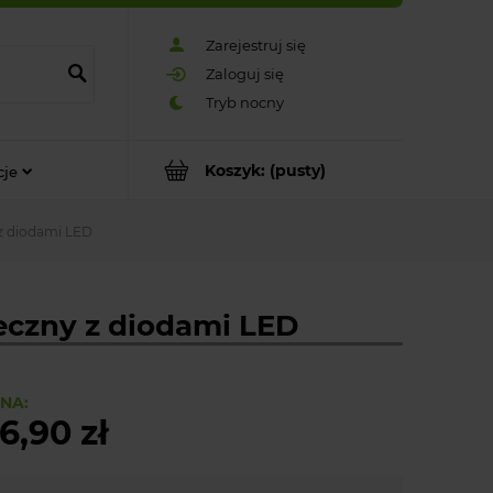
Zarejestruj się
Zaloguj się
Koszyk:
(pusty)
cje
 z diodami LED
teczny z diodami LED
NA:
6,90 zł