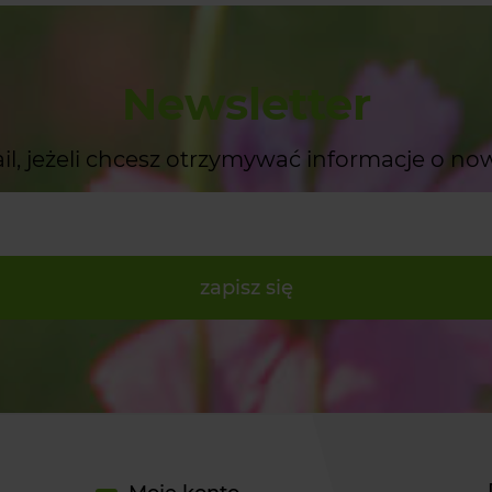
Newsletter
il, jeżeli chcesz otrzymywać informacje o no
zapisz się