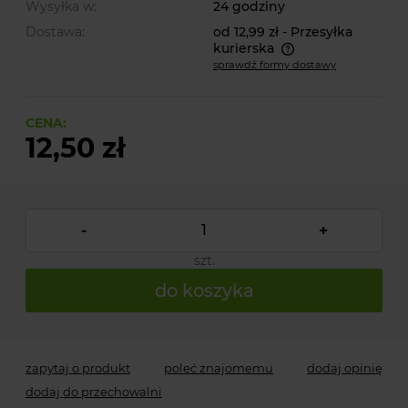
Wysyłka w:
24 godziny
Dostawa:
od 12,99 zł
- Przesyłka
kurierska
sprawdź formy dostawy
Cena nie zawiera ewentualnych kosztów płatności
CENA:
12,50 zł
-
+
szt.
do koszyka
zapytaj o produkt
poleć znajomemu
dodaj opinię
dodaj do przechowalni