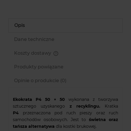
Opis
Dane techniczne
Koszty dostawy
Cena nie zawiera ewentualnych kosztów płatności
Produkty powiązane
Opinie o produkcie (0)
Ekokrata P4 50 × 50
wykonana z tworzywa
sztucznego uzyskanego
z recyklingu.
Kratka
P4
przeznaczona pod ruch pieszy oraz ruch
samochodów osobowych. Jest to
świetna oraz
tańsza alternatywa
dla kostki brukowej.