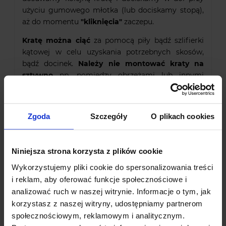
użyciu gumowego młotka (lub dociskamy stopą),
aż do momentu
"kliknięcia"
zaczepu.
Kratę można ciąć
za pomocą piły bądź szlifierki
kątowej w celu uzyskania potrzebnych skosów,
bądź docinek.
Należy nie montować kraty na
sztywno
np. pomiędzy obrzeżami lub innymi
nawierzchniami.
Sugerujemy zachować luz na
około 2 cm,
który będzie niwelował rozszerzalność
cieplną materiału.
Zgoda
Szczegóły
O plikach cookies
3. Wypełnienie krat:
Wypełnienie kruszywem
— tłuczeń, żwir,
Niniejsza strona korzysta z plików cookie
grys, kamień dekoracyjny — zasypujemy
około 1-2 cm powyżej górnej krawędzi.
Wykorzystujemy pliki cookie do spersonalizowania treści
i reklam, aby oferować funkcje społecznościowe i
analizować ruch w naszej witrynie. Informacje o tym, jak
Zastosowanie krat P3
korzystasz z naszej witryny, udostępniamy partnerom
Parkingi —
społecznościowym, reklamowym i analitycznym.
wypełnienie