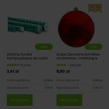
-
10
%
-
17
%
Zielona tyczka
Duża Czerwona bombka
kompozytowa do roślin
choinkowa - nietłukąca
pnących
111 ocen
216 ocen
3,41 zł
9,90 zł
Cena regularna:
3,79 zł
Cena regularna:
11,90 zł
Najniższa cena:
3,79 zł
Najniższa cena:
11,90 zł
do koszyka
do koszyka