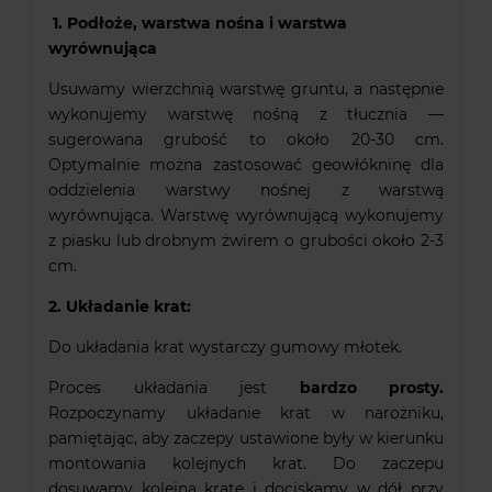
1. Podłoże, warstwa nośna i warstwa
wyrównująca
Usuwamy wierzchnią warstwę gruntu, a następnie
wykonujemy warstwę nośną z tłucznia —
sugerowana grubość to około 20-30 cm.
Optymalnie można zastosować geowłókninę dla
oddzielenia warstwy nośnej z warstwą
wyrównująca. Warstwę wyrównującą wykonujemy
z piasku lub drobnym żwirem o grubości około 2-3
cm.
2. Układanie krat:
Do układania krat wystarczy
gumowy młotek.
Proces układania jest
bardzo prosty.
Rozpoczynamy układanie krat w narożniku,
pamiętając, aby zaczepy ustawione były w kierunku
montowania kolejnych krat. Do zaczepu
dosuwamy kolejną kratę i dociskamy w dół przy