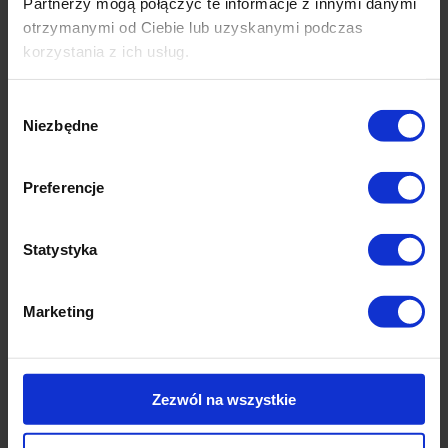
Partnerzy mogą połączyć te informacje z innymi danymi
kruszywem
otrzymanymi od Ciebie lub uzyskanymi podczas
Drogi dojazdowe
Ścieżki piesze i
korzystania z ich usług.
rowerowe
Wjazd na posesję
Wybór
Przejścia między
Niezbędne
rabatami
zgody
Stadniny koni,
ujeżdżalnie
Preferencje
Pola golfowe
Campingi
Parkingi dla
rowerów
Statystyka
Zielone dachy
Zielone miejsca
postojów
Marketing
Zezwól na wszystkie