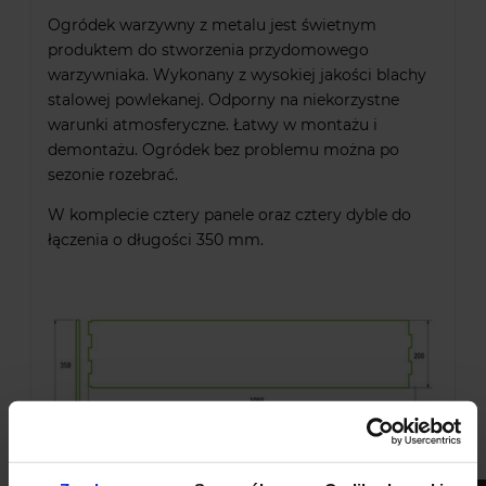
Ogródek warzywny z metalu jest świetnym
produktem do stworzenia przydomowego
warzywniaka. Wykonany z wysokiej jakości blachy
stalowej powlekanej. Odporny na niekorzystne
warunki atmosferyczne. Łatwy w montażu i
demontażu. Ogródek bez problemu można po
sezonie rozebrać.
W komplecie cztery panele oraz cztery dyble do
łączenia o długości 350 mm.
Wideo prezentujące ogródek warzywny: