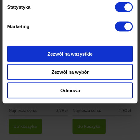
Statystyka
Marketing
Zezwól na wszystkie
-
10
%
-
17
%
Zielona tyczka
Duża Czerwona bombka
Zezwól na wybór
kompozytowa do roślin
choinkowa - nietłukąca
pnących
111 ocen
216 ocen
3,41 zł
9,90 zł
Odmowa
Cena regularna:
3,79 zł
Cena regularna:
11,90 zł
Najniższa cena:
3,79 zł
Najniższa cena:
11,90 zł
do koszyka
do koszyka