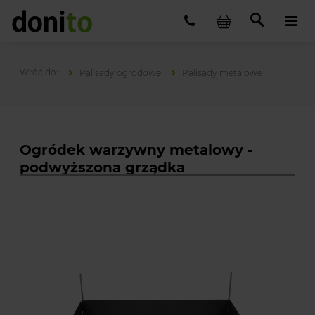
Palisady ogrodowe
Palisady metalowe
Ogródek warzywny metalowy -
podwyższona grządka