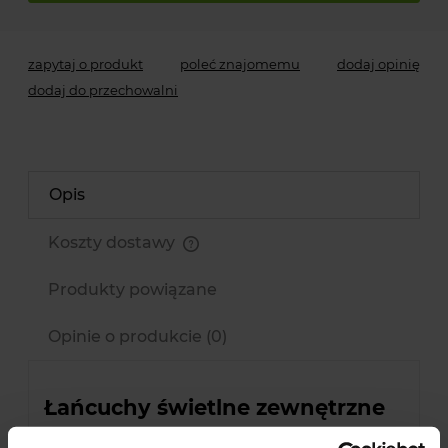
zapytaj o produkt
poleć znajomemu
dodaj opinię
dodaj do przechowalni
Opis
Koszty dostawy
Cena nie zawiera ewentualnych kosztów płatności
Produkty powiązane
Opinie o produkcie (0)
Łańcuchy świetlne zewnętrzne