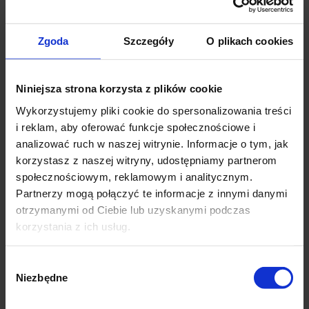
Zewnętrzne lampki choinkowe na grubym kablu
idealne do ozdoby drzew.
Zgoda
Szczegóły
O plikach cookies
Zestawy tych samych lampek można bez
problemu łączyć z sobą
, wydłużając tym samym
pas światełek.
Niniejsza strona korzysta z plików cookie
Kolor światełek: ciepły biały
Wykorzystujemy pliki cookie do spersonalizowania treści
Długość łańcucha świetlnego: 10 m
i reklam, aby oferować funkcje społecznościowe i
analizować ruch w naszej witrynie. Informacje o tym, jak
Ilość LED: 100
korzystasz z naszej witryny, udostępniamy partnerom
społecznościowym, reklamowym i analitycznym.
Uwaga: zestaw bez zasilacza
(dostępny tutaj -
kliknij)
Partnerzy mogą połączyć te informacje z innymi danymi
otrzymanymi od Ciebie lub uzyskanymi podczas
Możliwość przedłużenia kabla zasilającego za
korzystania z ich usług.
pomocą przedłużacza
(dostępny tutaj - kliknij)
Istnieje możliwość połączenia kilku zestawów za
Wybór
pomocą rozdzielacza
(dostępny tutaj - kliknij)
Niezbędne
zgody