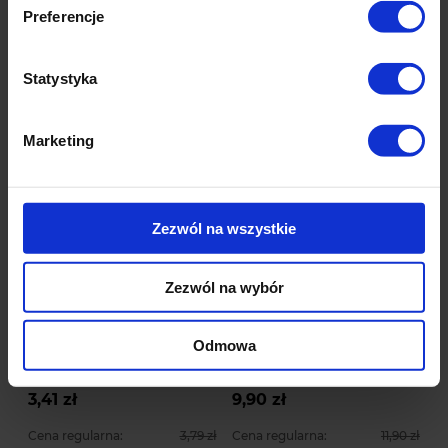
Preferencje
Statystyka
Okazje cenowe
Marketing
Zezwól na wszystkie
Zezwól na wybór
-
10
%
-
17
%
Zielona tyczka
Duża Czerwona bombka
kompozytowa do roślin
choinkowa - nietłukąca
Odmowa
pnących
111 ocen
216 ocen
3,41 zł
9,90 zł
Cena regularna:
3,79 zł
Cena regularna:
11,90 zł