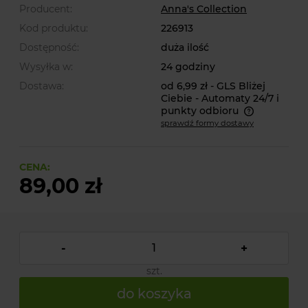
Producent:
Anna's Collection
Kod produktu:
226913
Dostępność:
duża ilość
Wysyłka w:
24 godziny
Dostawa:
od 6,99 zł
- GLS Bliżej
Ciebie - Automaty 24/7 i
punkty odbioru
sprawdź formy dostawy
Cena nie zawiera ewentualnych kosztów płatności
CENA:
89,00 zł
-
+
szt.
do koszyka