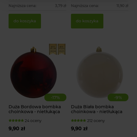
Najniższa cena:
3,79 zł
Najniższa cena:
11,90 zł
do koszyka
do koszyka
-
17
%
-
9
%
Duża Bordowa bombka
Duża Biała bombka
choinkowa - nietłukąca
choinkowa - nietłukąca
24 oceny
212 oceny
9,90 zł
9,90 zł