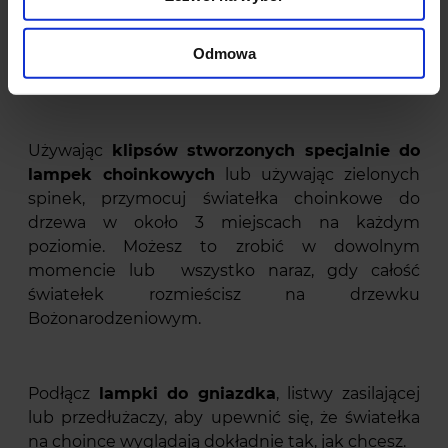
przyszedł czas aby dodać więcej światła drzewku.
Zaczynając od góry podłącz kolejne
pasma
lampek
. Następnie zniżaj się wzdłuż drzewa
Odmowa
spiralnym ruchem w kierunku pnia drzewa.
Używając
klipsów stworzonych specjalnie do
lampek choinkowych
lub używając zielonych
spinek, przymocuj światełka choinkowe do
drzewa w około 3 miejscach na każdym
poziomie. Możesz to zrobić w dowolnym
momencie lub wszystko naraz, gdy całość
światełek rozmieścisz na drzewku
Bożonarodzeniowym.
Podłącz
lampki do gniazdka
, listwy zasilającej
lub przedłużaczy, aby upewnić się, że światełka
na choince wyglądają dokładnie tak, jak chcesz.