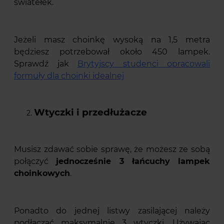
światełek.
Jeżeli masz choinkę wysoką na 1,5 metra
będziesz potrzebował około 450 lampek.
Sprawdź jak
Brytyjscy studenci opracowali
formuły dla choinki idealnej
Wtyczki i przedłużacze
Musisz zdawać sobie sprawę, że możesz ze sobą
połączyć
jednocześnie 3 łańcuchy lampek
choinkowych
.
Ponadto do jednej listwy zasilającej należy
podłączać maksymalnie 3 wtyczki. Używając