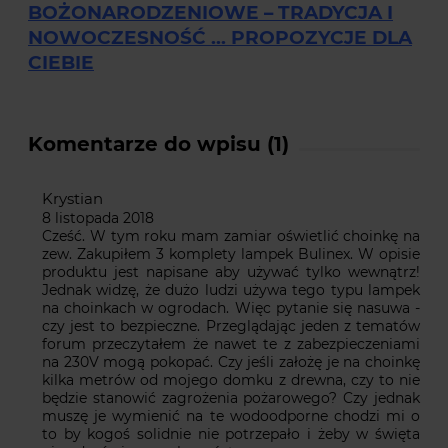
BOŻONARODZENIOWE – TRADYCJA I
NOWOCZESNOŚĆ ... PROPOZYCJE DLA
CIEBIE
Komentarze do wpisu (1)
Krystian
8 listopada 2018
Cześć. W tym roku mam zamiar oświetlić choinkę na
zew. Zakupiłem 3 komplety lampek Bulinex. W opisie
produktu jest napisane aby używać tylko wewnątrz!
Jednak widzę, że dużo ludzi używa tego typu lampek
na choinkach w ogrodach. Więc pytanie się nasuwa -
czy jest to bezpieczne. Przeglądając jeden z tematów
forum przeczytałem że nawet te z zabezpieczeniami
na 230V mogą pokopać. Czy jeśli założę je na choinkę
kilka metrów od mojego domku z drewna, czy to nie
będzie stanowić zagrożenia pożarowego? Czy jednak
muszę je wymienić na te wodoodporne chodzi mi o
to by kogoś solidnie nie potrzepało i żeby w święta