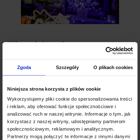
Wieszanie lampek
Dekorowanie choinki
rozpocznij od powieszenia
Zgoda
Szczegóły
O plikach cookies
lampek, później wieszaj ozdoby. Będziesz miał o
wiele łatwiejsze zadanie, gdyż nie będziesz miał
Niniejsza strona korzysta z plików cookie
przeszkód na swej drodze.
Wykorzystujemy pliki cookie do spersonalizowania treści
i reklam, aby oferować funkcje społecznościowe i
Przed rozpoczęciem wieszania, podłącz każdy
analizować ruch w naszej witrynie. Informacje o tym, jak
sznur lampek
do kontaktu i upewnij się że
korzystasz z naszej witryny, udostępniamy partnerom
światełka działają
. Jeśli lampki choinkowe nie
społecznościowym, reklamowym i analitycznym.
zadziałają wymień wypalone, lub zakup cały
Partnerzy mogą połączyć te informacje z innymi danymi