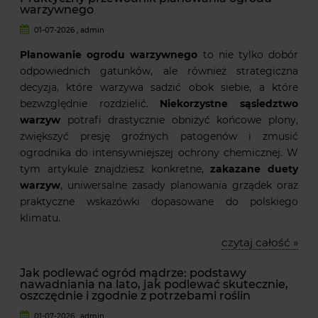
warzywnego
01-07-2026 , admin
Planowanie ogrodu warzywnego
to nie tylko dobór
odpowiednich gatunków, ale również strategiczna
decyzja, które warzywa sadzić obok siebie, a które
bezwzględnie rozdzielić.
Niekorzystne sąsiedztwo
warzyw
potrafi drastycznie obniżyć końcowe plony,
zwiększyć presję groźnych patogenów i zmusić
ogrodnika do intensywniejszej ochrony chemicznej. W
tym artykule znajdziesz konkretne,
zakazane duety
warzyw
, uniwersalne zasady planowania grządek oraz
praktyczne wskazówki dopasowane do polskiego
klimatu.
czytaj całość »
Jak podlewać ogród mądrze: podstawy
nawadniania na lato, jak podlewać skutecznie,
oszczędnie i zgodnie z potrzebami roślin
01-07-2026 , admin