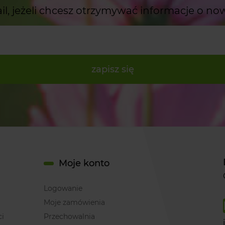
il, jeżeli chcesz otrzymywać informacje o no
zapisz się
Moje konto
Logowanie
Moje zamówienia
ci
Przechowalnia