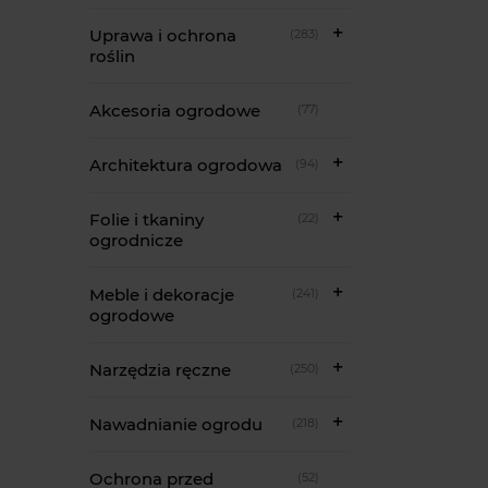
Uprawa i ochrona
(283)
roślin
Akcesoria ogrodowe
(77)
Architektura ogrodowa
(94)
Folie i tkaniny
(22)
ogrodnicze
Meble i dekoracje
(241)
ogrodowe
Narzędzia ręczne
(250)
Nawadnianie ogrodu
(218)
Ochrona przed
(52)