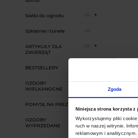
domu
Siatki do ogrodu
(35)
Szklarnie i tunele
(13)
ARTYKUŁY DLA
(52)
ZWIERZĄT
BESTSELLERY
(34)
OZDOBY
(22)
WIELKANOCNE
Zgoda
POMYSŁ NA PREZENT
(70)
Niniejsza strona korzysta z
Wykorzystujemy pliki cookie 
OZDOBY
(1174)
WYPRZEDANE
ruch w naszej witrynie. Inf
reklamowym i analitycznym. 