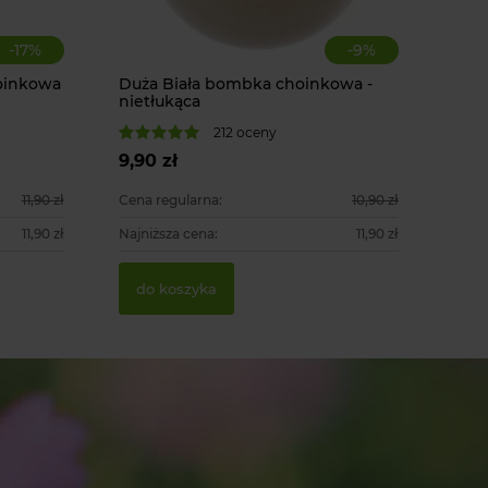
-
17
%
-
9
%
oinkowa
Duża Biała bombka choinkowa -
nietłukąca
Zawieszka
KAEMINGK
212 oceny
9,90 zł
15,90 zł
11,90 zł
Cena regularna:
10,90 zł
11,90 zł
Najniższa cena:
11,90 zł
do kosz
do koszyka