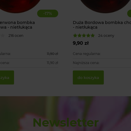
-
17
%
zerwona bombka
Duża Bordowa bombka ch
wa - nietłukąca
- nietłukąca
216 ocen
24 oceny
9,90 zł
larna:
11,90 zł
Cena regularna:
 cena:
11,90 zł
Najniższa cena:
szyka
do koszyka
Newsletter