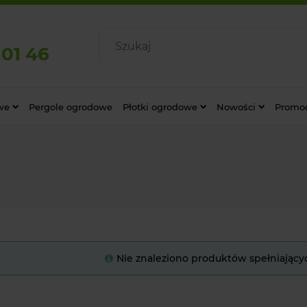
 01 46
we
Pergole ogrodowe
Płotki ogrodowe
Nowości
Promo
Nie znaleziono produktów spełniający