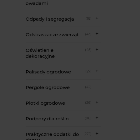
owadami
Odpady i segregacja
(18)
Odstraszacze zwierząt
(43)
Oświetlenie
(45)
dekoracyjne
Palisady ogrodowe
(27)
Pergole ogrodowe
(42)
Płotki ogrodowe
(26)
Podpory dla roślin
(96)
Praktyczne dodatki do
(272)