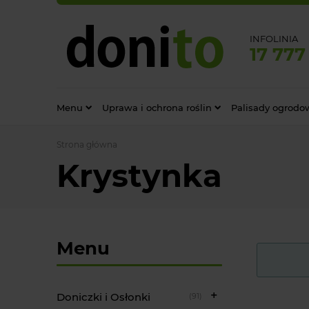
INFOLINIA
17 777
Menu
Uprawa i ochrona roślin
Palisady ogrodo
Strona główna
Krystynka
Menu
Doniczki i Osłonki
(91)