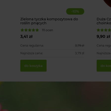
-
10
%
Zielona tyczka kompozytowa do
Duża C
roślin pnących
choinko
111 ocen
3,41 zł
9,90 zł
Cena regularna:
3,79 zł
Cena regu
Najniższa cena:
3,79 zł
Najniższa
do koszyka
do ko