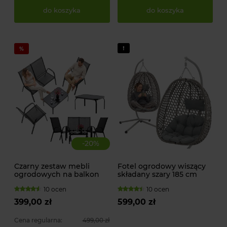
do koszyka
do koszyka
-
20
%
Czarny zestaw mebli
Fotel ogrodowy wiszący
ogrodowych na balkon
składany szary 185 cm
taras, 4 osobowy
GardenLine FAT9094
10 ocen
10 ocen
399,00 zł
599,00 zł
Cena regularna:
499,00 zł