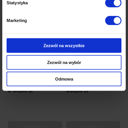
Statystyka
Marketing
Zezwól na wszystkie
Zezwól na wybór
Aluminiowe Meble
Huśtawka - Fotel Bujany z
ogrodowe Zestaw
Parasolem
Odmowa
wypoczynkowy sofa
20 ocen
420 ocen
fotele stół pufa
6 199,00 zł
850,00 zł
powiadom o
powiadom o