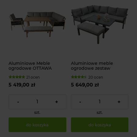
Aluminiowe Meble
Aluminiowe meble
ogrodowe OTTAWA
ogrodowe zestaw
Zestaw wypoczynkowy
wypoczynkowy stół sofa
21 ocen
20 ocen
na taras
pufa
5 419,00 zł
5 649,00 zł
-
+
-
+
szt.
szt.
do koszyka
do koszyka