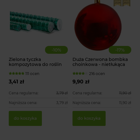
-
10
%
-
17
%
Zielona tyczka
Duża Czerwona bombka
kompozytowa do roślin
choinkowa - nietłukąca
pnących
111 ocen
216 ocen
3,41 zł
9,90 zł
Cena regularna:
3,79 zł
Cena regularna:
11,90 zł
Najniższa cena:
3,79 zł
Najniższa cena:
11,90 zł
Za
Ty
do koszyka
do koszyka
51
15
1,