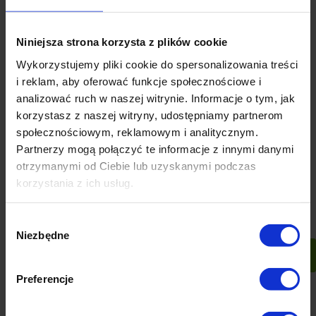
Niniejsza strona korzysta z plików cookie
Wykorzystujemy pliki cookie do spersonalizowania treści
i reklam, aby oferować funkcje społecznościowe i
analizować ruch w naszej witrynie. Informacje o tym, jak
korzystasz z naszej witryny, udostępniamy partnerom
Zestaw mebli
Aluminiowe Meble
społecznościowym, reklamowym i analitycznym.
ogrodowych 4x krzesła
ogrodowe SKOPJE
Partnerzy mogą połączyć te informacje z innymi danymi
parasol oraz stolik
Zestaw wypoczynkowy
1 ocena
20 ocen
sofa fotele stół
otrzymanymi od Ciebie lub uzyskanymi podczas
799,00 zł
6 289,00 zł
korzystania z ich usług.
-
+
Wybór
Niezbędne
zgody
szt.
powiadom o
do koszyka
dostępności
Preferencje