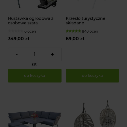
Huśtawka ogrodowa 3
Krzesło turystyczne
osobowa szara
składane
170x110x153cm bez
0 ocen
840 ocen
poduszek
349,00 zł
69,00 zł
-
+
szt.
do koszyka
do koszyka