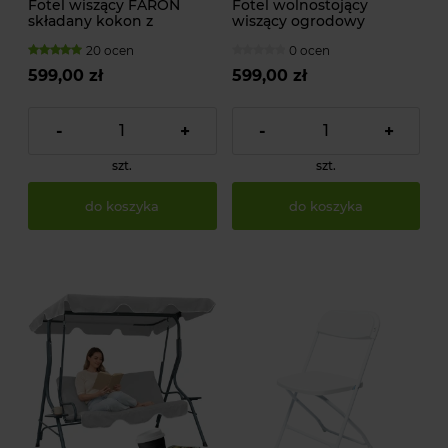
Fotel wiszący FARON
Fotel wolnostojący
składany kokon z
wiszący ogrodowy
poduszk 150 kg
składany ERIS z
20 ocen
0 ocen
poduszkami
599,00 zł
599,00 zł
-
+
-
+
szt.
szt.
do koszyka
do koszyka