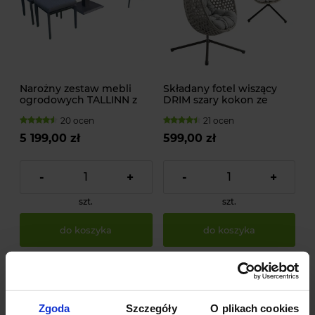
Narożny zestaw mebli
Składany fotel wiszący
ogrodowych TALLINN z
DRIM szary kokon ze
aluminium
stelażem 150 kg
20 ocen
21 ocen
5 199,00 zł
599,00 zł
-
+
-
+
szt.
szt.
do koszyka
do koszyka
Zgoda
Szczegóły
O plikach cookies