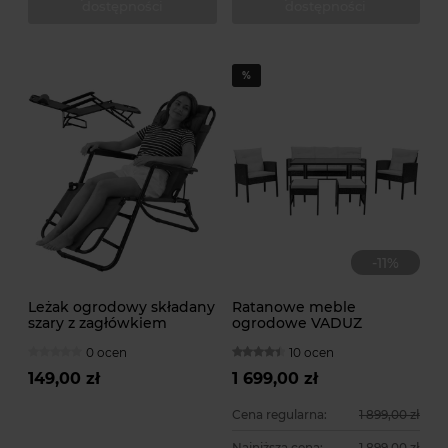
dostępności
dostępności
-
11
%
Leżak ogrodowy składany
Ratanowe meble
szary z zagłówkiem
ogrodowe VADUZ
regulowany
0 ocen
10 ocen
149,00 zł
1 699,00 zł
Cena regularna:
1 899,00 zł
Najniższa cena:
1 899,00 zł