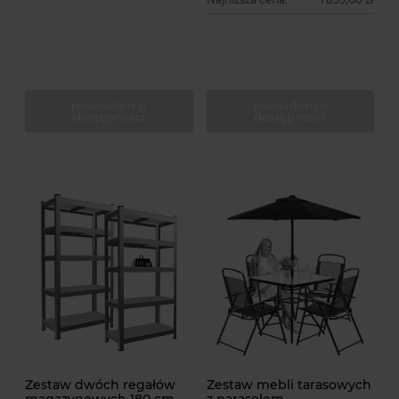
powiadom o
powiadom o
dostępności
dostępności
Zestaw dwóch regałów
Zestaw mebli tarasowych