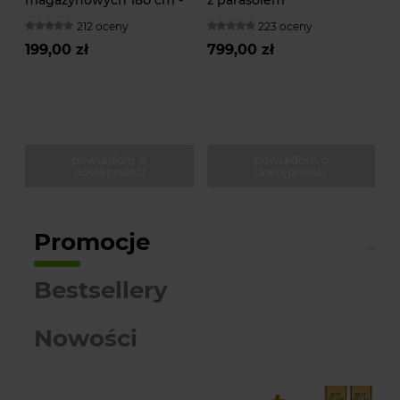
magazynowych 180 cm -
z parasolem
175kg
212 oceny
223 oceny
199,00 zł
799,00 zł
powiadom o
powiadom o
dostępności
dostępności
Promocje
Bestsellery
Nowości