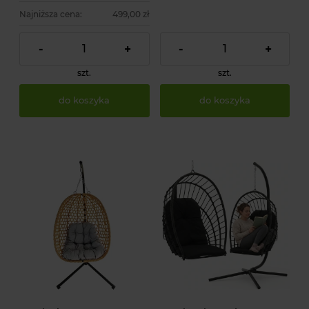
Najniższa cena:
499,00 zł
-
+
-
+
szt.
szt.
do koszyka
do koszyka