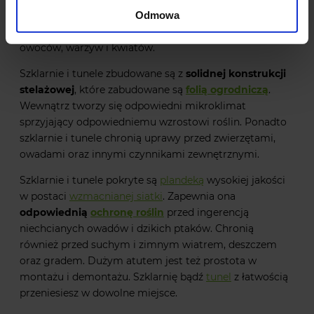
Odmowa
cieszą się niezwykłą popularnością wśród właścicieli
ogrodów. Szklarnia oraz tunel przyspiesza wzrost
owoców, warzyw i kwiatów.
Szklarnie i tunele zbudowane są z
solidnej konstrukcji
stelażowej
, które zabudowane są
folią ogrodniczą
.
Wewnątrz tworzy się odpowiedni mikroklimat
sprzyjający odpowiedniemu wzrostowi roślin. Ponadto
szklarnie i tunele chronią uprawy przed zwierzętami,
owadami oraz innymi czynnikami zewnętrznymi.
Szklarnie i tunele pokryte są
plandeką
wysokiej jakości
w postaci
wzmacnianej siatki
. Zapewnia ona
odpowiednią
ochronę roślin
przed ingerencją
niechcianych owadów i dzikich ptaków. Chronią
również przed suchym i zimnym wiatrem, deszczem
oraz gradem. Dużym atutem jest też prostota w
montażu i demontażu. Szklarnię bądź
tunel
z łatwością
przeniesiesz w dowolne miejsce.