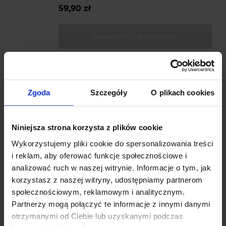
59,90 zł
powiadom o dostępności
Zgoda
Szczegóły
O plikach cookies
Tunel ogrodowy ze stalową konstrukcją
Ocena:
696 ocen
Niniejsza strona korzysta z plików cookie
Dostępność:
Wykorzystujemy pliki cookie do spersonalizowania treści
brak towaru
i reklam, aby oferować funkcje społecznościowe i
analizować ruch w naszej witrynie. Informacje o tym, jak
korzystasz z naszej witryny, udostępniamy partnerom
640,00 zł
społecznościowym, reklamowym i analitycznym.
Partnerzy mogą połączyć te informacje z innymi danymi
powiadom o dostępności
otrzymanymi od Ciebie lub uzyskanymi podczas