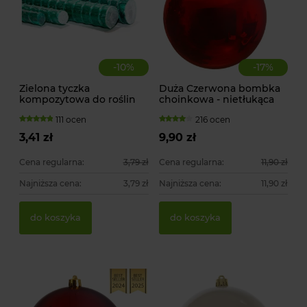
-
10
%
-
17
%
Zielona tyczka
Duża Czerwona bombka
kompozytowa do roślin
choinkowa - nietłukąca
pnących
111 ocen
216 ocen
3,41 zł
9,90 zł
Cena regularna:
3,79 zł
Cena regularna:
11,90 zł
Najniższa cena:
3,79 zł
Najniższa cena:
11,90 zł
Sz
Ty
do koszyka
do koszyka
KA
99
1,