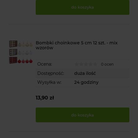
do koszyka
Bombki choinkowe 5 cm 12 szt. - mix
wzorów
Ocena:
0 ocen
Dostępność:
duża ilość
Wysyłka w:
24 godziny
13,90 zł
do koszyka