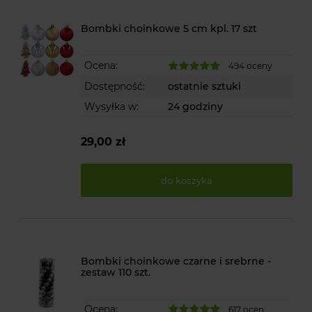
Bombki choinkowe 5 cm kpl. 17 szt
Ocena:
494 oceny
Dostępność:
ostatnie sztuki
Wysyłka w:
24 godziny
29,00 zł
do koszyka
Bombki choinkowe czarne i srebrne -
zestaw 110 szt.
Ocena:
617 ocen