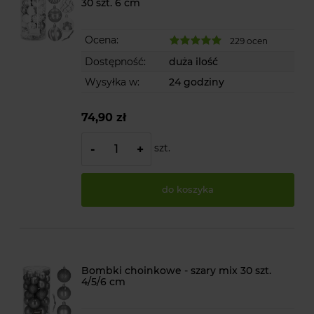
30 szt. 6 cm
Ocena:
229 ocen
Dostępność:
duża ilość
Wysyłka w:
24 godziny
74,90 zł
szt.
-
+
do koszyka
Bombki choinkowe - szary mix 30 szt.
4/5/6 cm