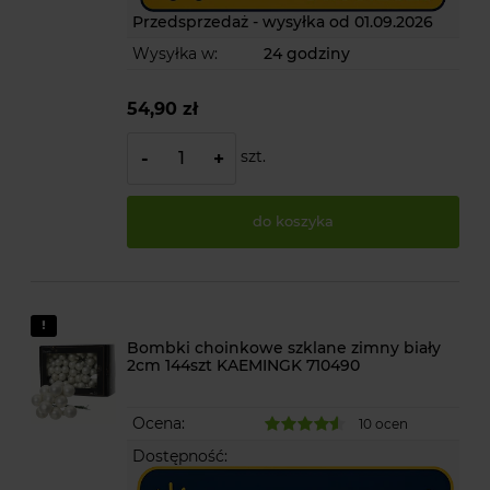
Przedsprzedaż - wysyłka od 01.09.2026
Wysyłka w:
24 godziny
54,90 zł
szt.
-
+
do koszyka
Bombki choinkowe szklane zimny biały
2cm 144szt KAEMINGK 710490
Ocena:
10 ocen
Dostępność: