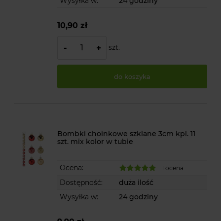
Wysyłka w:
24 godziny
10,90 zł
szt.
-
+
do koszyka
Bombki choinkowe szklane 3cm kpl. 11
szt. mix kolor w tubie
Ocena:
1 ocena
Dostępność:
duża ilość
Wysyłka w:
24 godziny