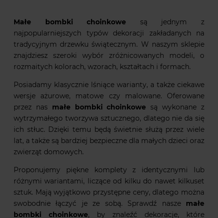
Małe bombki choinkowe
są jednym z
najpopularniejszych typów dekoracji zakładanych na
tradycyjnym drzewku świątecznym. W naszym sklepie
znajdziesz szeroki wybór zróżnicowanych modeli, o
rozmaitych kolorach, wzorach, kształtach i formach.
Posiadamy klasycznie lśniące warianty, a także ciekawe
wersje ażurowe, matowe czy malowane. Oferowane
przez nas
małe bombki choinkowe
są wykonane z
wytrzymałego tworzywa sztucznego, dlatego nie da się
ich stłuc. Dzięki temu będą świetnie służą przez wiele
lat, a także są bardziej bezpieczne dla małych dzieci oraz
zwierząt domowych.
Proponujemy piękne komplety z identycznymi lub
różnymi wariantami, liczące od kilku do nawet kilkuset
sztuk. Mają wyjątkowo przystępne ceny, dlatego można
swobodnie łączyć je ze sobą. Sprawdź nasze
małe
bombki choinkowe
, by znaleźć dekoracje, które