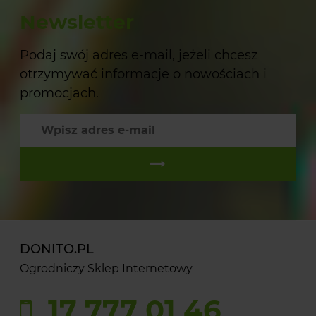
Newsletter
Podaj swój adres e-mail, jeżeli chcesz
otrzymywać informacje o nowościach i
promocjach.
DONITO.PL
Ogrodniczy Sklep Internetowy
17 777 01 46