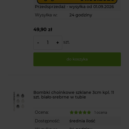
Przedsprzedaż - wysyłka od 01.09.2026
Wysyłka w:
24 godziny
49,90 zł
szt.
-
+
do koszyka
Bombki choinkowe szklane 3cm kpl. 11
szt. biało-srebrne w tubie
Ocena:
1 ocena
Dostępność:
średnia ilość