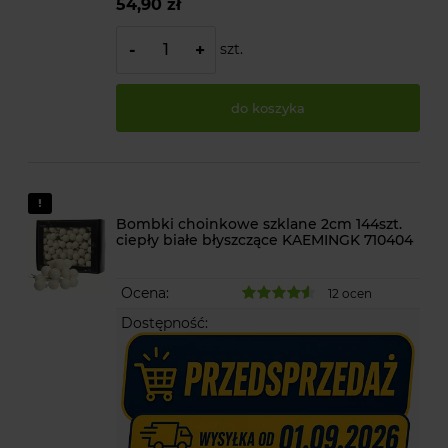
54,90 zł
szt.
-
+
do koszyka
Bombki choinkowe szklane 2cm 144szt.
ciepły białe błyszczące KAEMINGK 710404
Ocena:
12 ocen
Dostępność: