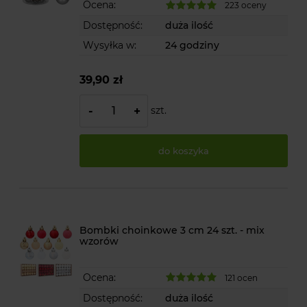
Ocena:
223 oceny
Dostępność:
duża ilość
Wysyłka w:
24 godziny
39,90 zł
szt.
-
+
do koszyka
Bombki choinkowe 3 cm 24 szt. - mix
wzorów
Ocena:
121 ocen
Dostępność:
duża ilość