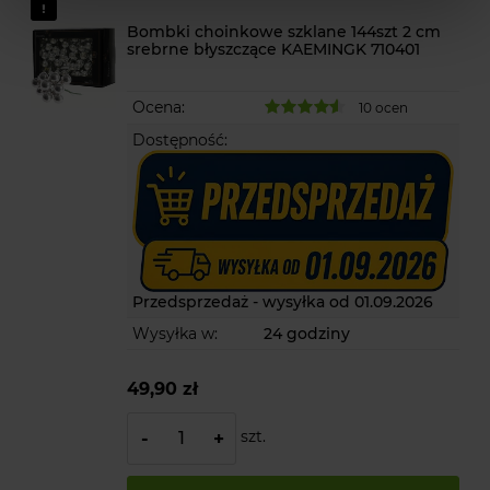
Bombki choinkowe szklane 144szt 2 cm
srebrne błyszczące KAEMINGK 710401
Ocena:
10 ocen
Dostępność:
Przedsprzedaż - wysyłka od 01.09.2026
Wysyłka w:
24 godziny
49,90 zł
szt.
-
+