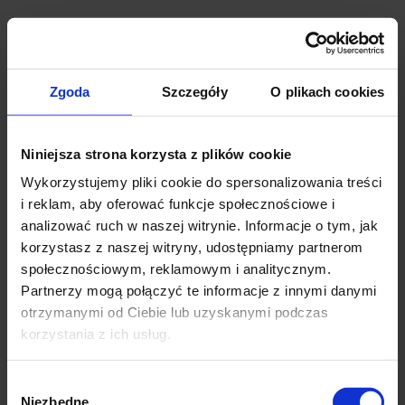
do koszyka
Zgoda
Szczegóły
O plikach cookies
Bombki choinkowe srebrne 12 szt.
Niniejsza strona korzysta z plików cookie
Wykorzystujemy pliki cookie do spersonalizowania treści
Ocena:
223 oceny
i reklam, aby oferować funkcje społecznościowe i
Dostępność:
duża ilość
analizować ruch w naszej witrynie. Informacje o tym, jak
Wysyłka w:
24 godziny
korzystasz z naszej witryny, udostępniamy partnerom
społecznościowym, reklamowym i analitycznym.
Partnerzy mogą połączyć te informacje z innymi danymi
15,90 zł
otrzymanymi od Ciebie lub uzyskanymi podczas
szt.
-
+
korzystania z ich usług.
Wybór
do koszyka
Niezbędne
zgody