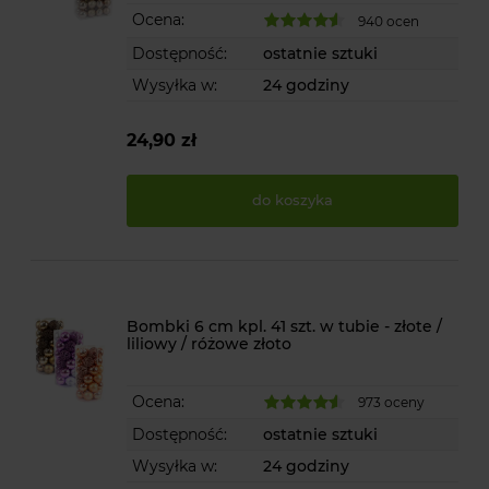
Ocena:
940 ocen
Dostępność:
ostatnie sztuki
Wysyłka w:
24 godziny
24,90 zł
do koszyka
Bombki 6 cm kpl. 41 szt. w tubie - złote /
liliowy / różowe złoto
Ocena:
973 oceny
Dostępność:
ostatnie sztuki
Wysyłka w:
24 godziny