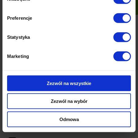
Preferencje
Bombki choinkowe srebrne 6 cm 20 szt.
Statystyka
Ocena:
528 ocen
Dostępność:
średnia ilość
Marketing
Wysyłka w:
24 godziny
37,90 zł
Zezwól na wszystkie
szt.
-
+
Zezwól na wybór
do koszyka
Odmowa