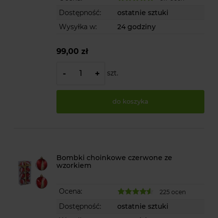
Dostępność:
ostatnie sztuki
Wysyłka w:
24 godziny
99,00 zł
szt.
-
+
do koszyka
Bombki choinkowe czerwone ze
wzorkiem
Ocena:
225 ocen
Dostępność:
ostatnie sztuki