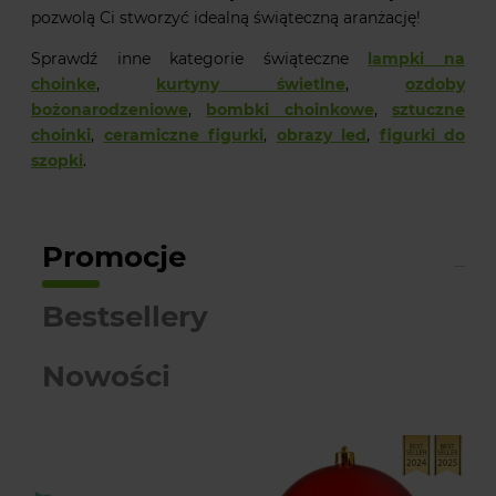
pozwolą Ci stworzyć idealną świąteczną aranżację!
Sprawdź inne kategorie świąteczne
lampki na
choinke
,
kurtyny świetlne
,
ozdoby
bożonarodzeniowe
,
bombki choinkowe
,
sztuczne
choinki
,
ceramiczne figurki
,
obrazy led
,
figurki do
szopki
.
Promocje
Bestsellery
Nowości