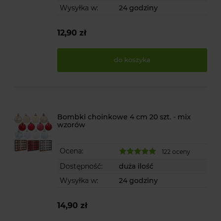
Wysyłka w:
24 godziny
12,90 zł
do koszyka
Bombki choinkowe 4 cm 20 szt. - mix
wzorów
Ocena:
122 oceny
Dostępność:
duża ilość
Wysyłka w:
24 godziny
14,90 zł