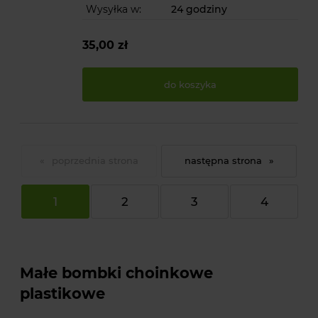
Wysyłka w:
24 godziny
35,00 zł
do koszyka
«
»
1
2
3
4
Małe bombki choinkowe
plastikowe