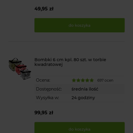
49,95 zł
do koszyka
Bombki 6 cm kpl. 80 szt. w torbie
kwadratowej
Ocena:
697 ocen
Dostępność:
średnia ilość
Wysyłka w:
24 godziny
99,95 zł
do koszyka