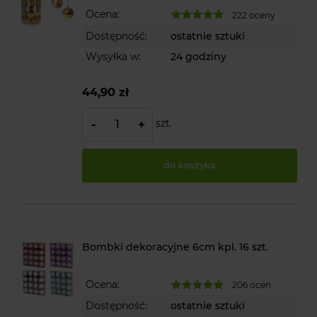
Ocena:
222 oceny
Dostępność:
ostatnie sztuki
Wysyłka w:
24 godziny
44,90 zł
szt.
-
+
do koszyka
Bombki dekoracyjne 6cm kpl. 16 szt.
Ocena:
206 ocen
Dostępność:
ostatnie sztuki