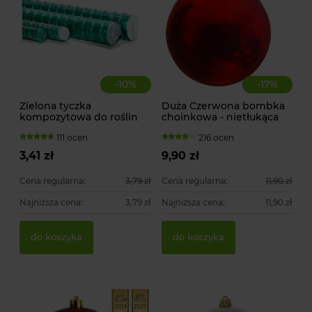
-
10
%
-
17
%
Zielona tyczka
Duża Czerwona bombka
kompozytowa do roślin
choinkowa - nietłukąca
pnących
111 ocen
216 ocen
3,41 zł
9,90 zł
Cena regularna:
3,79 zł
Cena regularna:
11,90 zł
Najniższa cena:
3,79 zł
Najniższa cena:
11,90 zł
Za
Ty
do koszyka
do koszyka
51
15
1,