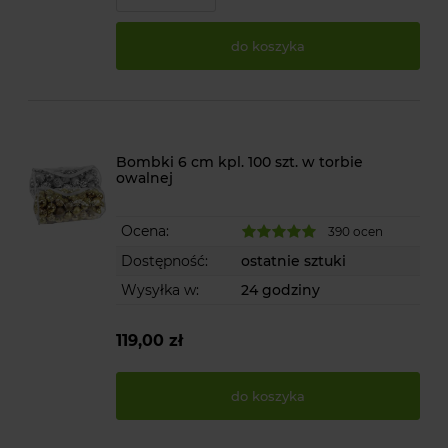
do koszyka
Bombki 6 cm kpl. 100 szt. w torbie
owalnej
Ocena:
390 ocen
Dostępność:
ostatnie sztuki
Wysyłka w:
24 godziny
119,00 zł
do koszyka