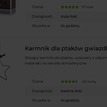
Ocena:
177 ocen
Dostępność:
duża ilość
Wysyłka w:
24 godziny
Karmnik dla ptaków gwiazd
Wiszący karmnik dla ptaków, wykonany z odpor
materiału na warunki atmosferyczne.
Ocena:
422 oceny
Dostępność:
średnia ilość
Wysyłka w:
24 godziny