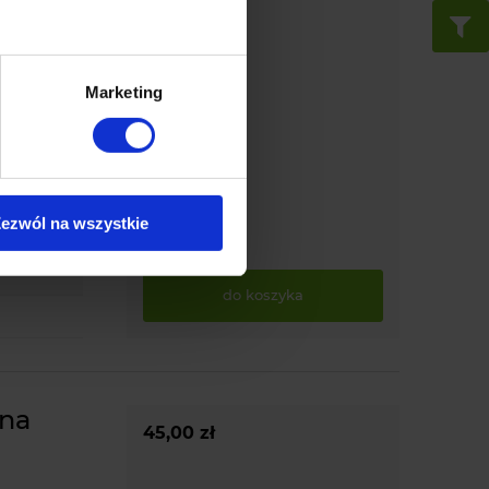
35,00 zł
becności
ły dostęp
Marketing
a kontrolę
oraz łatwy
ezwól na wszystkie
do koszyka
ana
45,00 zł