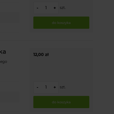
szt.
-
+
do koszyka
ka
12,00 zł
nego
szt.
-
+
do koszyka