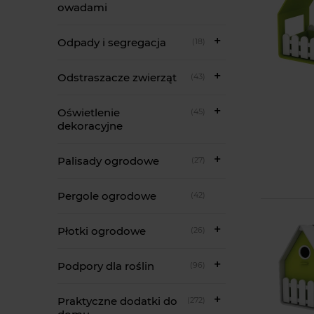
owadami
Odpady i segregacja
(18)
Odstraszacze zwierząt
(43)
Oświetlenie
(45)
dekoracyjne
Palisady ogrodowe
(27)
Pergole ogrodowe
(42)
Płotki ogrodowe
(26)
Podpory dla roślin
(96)
Praktyczne dodatki do
(272)