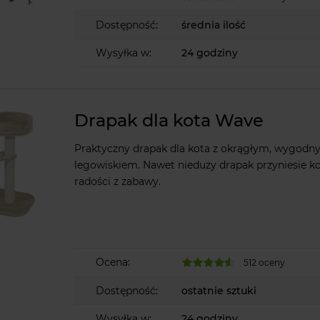
Dostępność:
średnia ilość
Wysyłka w:
24 godziny
Drapak dla kota Wave
Praktyczny drapak dla kota z okrągłym, wygod
legowiskiem. Nawet nieduży drapak przyniesie ko
radości z zabawy.
Ocena:
512 oceny
Dostępność:
ostatnie sztuki
Wysyłka w:
24 godziny