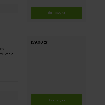
do koszyka
159,00 zł
nym
tu wiele
do koszyka