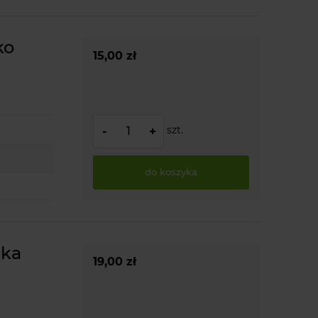
ko
15,00 zł
szt.
-
+
do koszyka
nka
19,00 zł