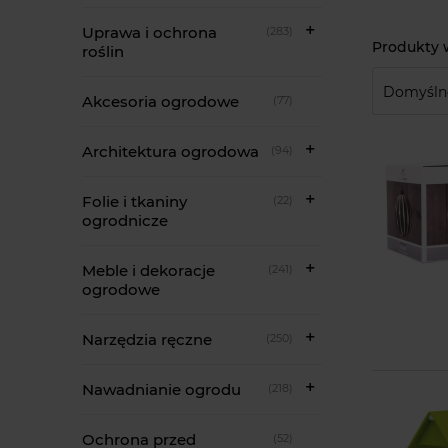
Uprawa i ochrona
(283)
roślin
Akcesoria ogrodowe
(77)
Architektura ogrodowa
(94)
Folie i tkaniny
(22)
ogrodnicze
Meble i dekoracje
(241)
ogrodowe
Narzędzia ręczne
(250)
Nawadnianie ogrodu
(218)
Ochrona przed
(52)