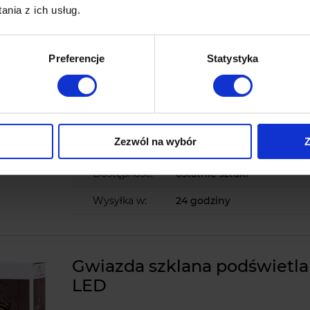
Dystrybutor na wodę Break
nia z ich usług.
Dystrybutor jest bardzo przydatny podczas nieo
domowników ponieważ zapewnia zwierzakom sta
Preferencje
Statystyka
do czystej wody. Przezroczysty zbiornik umożliwi
ilości wody w pojemniku, jest bardzo praktyczny 
w utrzymaniu higieny.
Zezwól na wybór
Z
Ocena:
968 ocen
Dostępność:
ostatnie sztuki
Wysyłka w:
24 godziny
Gwiazda szklana podświetl
LED