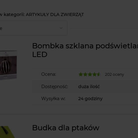
ARTYKUŁY DLA ZWIERZĄT
Bombka szklana podświetla
LED
Ocena:
202 oceny
Dostępność:
duża ilość
Wysyłka w:
24 godziny
Budka dla ptaków