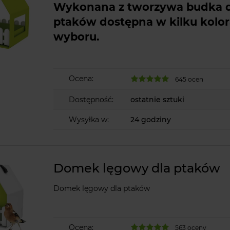
Wykonana z tworzywa budka d
ptaków dostępna w kilku kolo
wyboru.
Ocena:
645 ocen
Dostępność:
ostatnie sztuki
Wysyłka w:
24 godziny
Domek lęgowy dla ptaków
Domek lęgowy dla ptaków
Ocena:
563 oceny