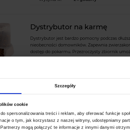
Dystrybutor na karmę
Dystrybutor jest bardzo pomocny podczas dłuższ
nieobecności domowników. Zapewnia zwierzako
dostęp do pokarmu. Przezroczysty zbiornik umoż
kontrolę ilości karmy.
Ocena:
864 oceny
Szczegóły
Dostępność:
ostatnie sztuki
Wysyłka w:
24 godziny
 plików cookie
do spersonalizowania treści i reklam, aby oferować funkcje sp
ormacje o tym, jak korzystasz z naszej witryny, udostępniamy p
Partnerzy mogą połączyć te informacje z innymi danymi otrzym