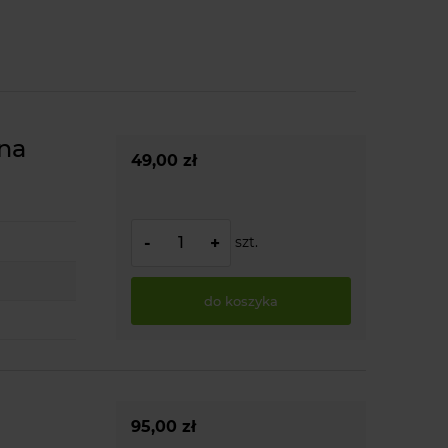
na
49,00 zł
szt.
-
+
do koszyka
95,00 zł