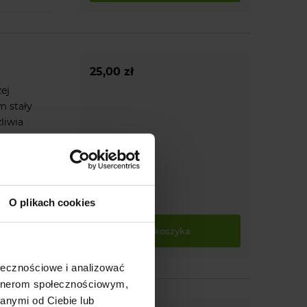
25,00 zł
ej
m stały
liwia
O plikach cookies
do koszyka
ołecznościowe i analizować
artnerom społecznościowym,
anymi od Ciebie lub