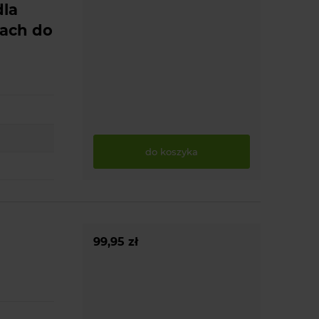
la
rach do
do koszyka
99,95 zł