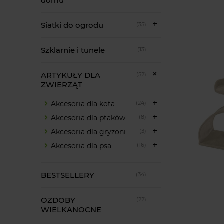
domu
Siatki do ogrodu
(35)
Szklarnie i tunele
(13)
ARTYKUŁY DLA
(52)
ZWIERZĄT
Akcesoria dla kota
(24)
Akcesoria dla ptaków
(8)
Akcesoria dla gryzoni
(3)
Akcesoria dla psa
(16)
BESTSELLERY
(34)
OZDOBY
(22)
WIELKANOCNE