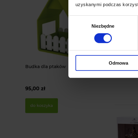
uzyskanymi podczas korzysta
Wybór
Niezbędne
zgody
Odmowa
Budka dla ptaków
95,00 zł
do koszyka