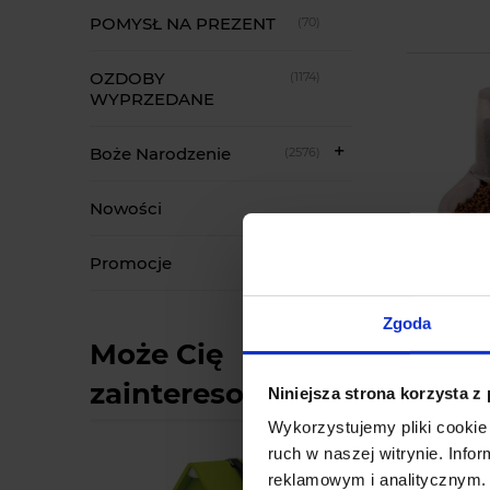
POMYSŁ NA PREZENT
(70)
OZDOBY
(1174)
WYPRZEDANE
Boże Narodzenie
(2576)
Nowości
Promocje
Zgoda
Może Cię
zainteresować:
Niniejsza strona korzysta z
Wykorzystujemy pliki cookie 
ruch w naszej witrynie. Inf
reklamowym i analitycznym. 