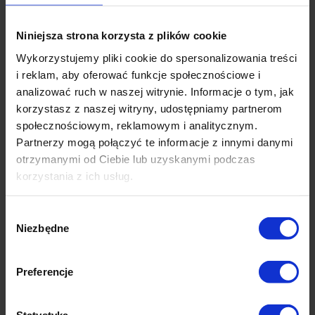
Bombki są zapakowane w eleganckie pudełko,
dzięki czemu
sprawdzą się dobrze jako
świąteczny prezent
. Pakujemy nasze bombki w
Niniejsza strona korzysta z plików cookie
taki sposób aby dotarły do Państwa w
Wykorzystujemy pliki cookie do spersonalizowania treści
nienaruszonym stanie.
i reklam, aby oferować funkcje społecznościowe i
analizować ruch w naszej witrynie. Informacje o tym, jak
Właściwości bombek:
korzystasz z naszej witryny, udostępniamy partnerom
Rodzaj:
Mat
społecznościowym, reklamowym i analitycznym.
Kolor:
Czerwony
Partnerzy mogą połączyć te informacje z innymi danymi
Dostępne wielkości: 6, 8, 10 cm
otrzymanymi od Ciebie lub uzyskanymi podczas
Komplet 6 szt.
Wyprodukowanie w Polsce
korzystania z ich usług.
Wybór
Niezbędne
zgody
Okazje cenowe
Preferencje