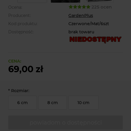
225 ocen
Ocena:
Producent:
GardenPlus
Kod produktu:
Czerwone/Mat/6szt
Dostępność:
brak towaru
CENA:
69,00 zł
*
Rozmiar:
6 cm
8 cm
10 cm
powiadom o dostępności