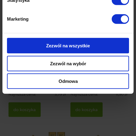
Statystyka
Marketing
-
10
%
-
17
%
Zezwól na wszystkie
Zielona tyczka
Duża Czerwona bombka
kompozytowa do roślin
choinkowa - nietłukąca
pnących
Zezwól na wybór
111 ocen
216 ocen
3,41 zł
9,90 zł
Odmowa
Cena regularna:
3,79 zł
Cena regularna:
11,90 zł
Najniższa cena:
3,79 zł
Najniższa cena:
11,90 zł
do koszyka
do koszyka