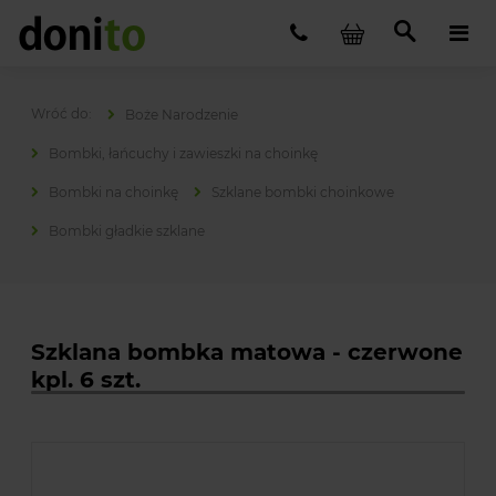
Boże Narodzenie
Bombki, łańcuchy i zawieszki na choinkę
Bombki na choinkę
Szklane bombki choinkowe
Bombki gładkie szklane
Szklana bombka matowa - czerwone
kpl. 6 szt.