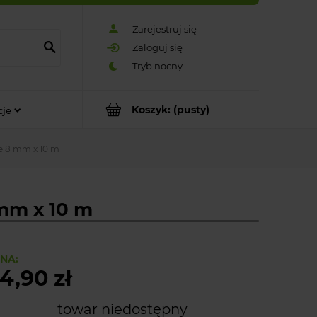
Zarejestruj się
Zaloguj się
Koszyk:
(pusty)
cje
e 8 mm x 10 m
mm x 10 m
NA:
4,90 zł
towar niedostępny