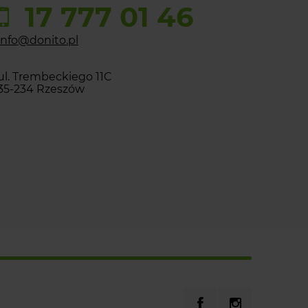
17 777 01 46
info@donito.pl
ul. Trembeckiego 11C
35-234 Rzeszów