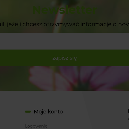
Newsletter
il, jeżeli chcesz otrzymywać informacje o no
zapisz się
Moje konto
Logowanie