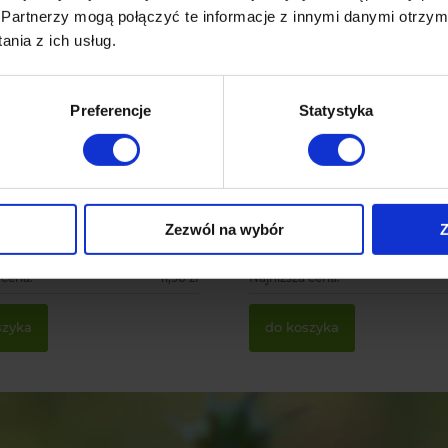
Partnerzy mogą połączyć te informacje z innymi danymi otrzym
nia z ich usług.
-
17
%
Preferencje
Statystyka
zerwona bombka
Duża Bordowa bombka ch
wa - nietłukąca
- nietłukąca
216 ocen
24 oceny
9,90 zł
Zezwól na wybór
Z
larna:
11,90 zł
Cena regularna:
 cena:
11,90 zł
Najniższa cena:
szyka
do koszyka