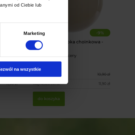
anymi od Ciebie lub
-
17
%
-
9
%
Marketing
oinkowa
Duża Biała bombka choinkowa -
nietłukąca
212 oceny
9,90 zł
ezwól na wszystkie
11,90 zł
Cena regularna:
10,90 zł
11,90 zł
Najniższa cena:
11,90 zł
do koszyka