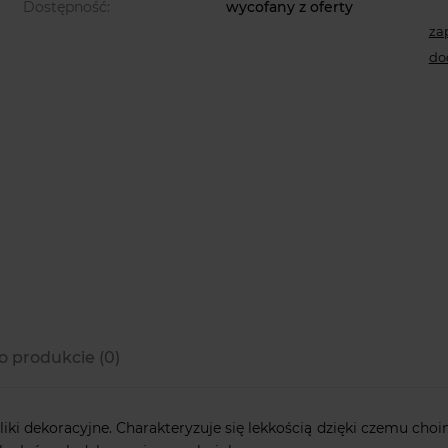
Dostępność:
wycofany z oferty
za
do
o produkcie (0)
 dekoracyjne. Charakteryzuje się lekkością dzięki czemu choin