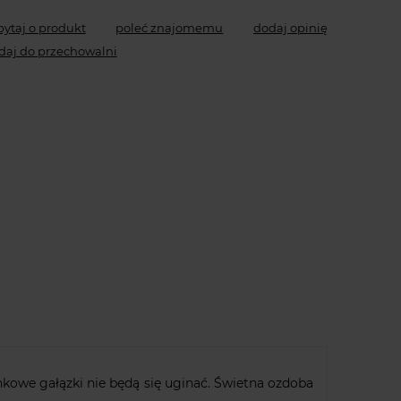
pytaj o produkt
poleć znajomemu
dodaj opinię
daj do przechowalni
kowe gałązki nie będą się uginać. Świetna ozdoba