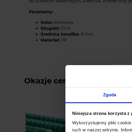
do bukietów kwiatowych, wieńców, krzeseł oraz j
Parametry:
Kolor:
kremowy
Długość:
10 m
Średnica koralika:
8 mm
Materiał:
PP
Okazje cenowe
Zgoda
Niniejsza strona korzysta z
Wykorzystujemy pliki cookie 
ruch w naszej witrynie. Inf