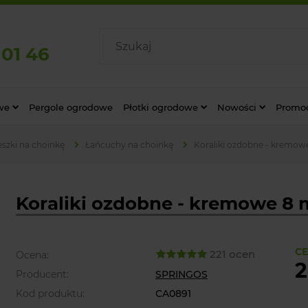
 01 46
we
Pergole ogrodowe
Płotki ogrodowe
Nowości
Promo
eszki na choinkę
Łańcuchy na choinkę
Koraliki ozdobne - kremow
Koraliki ozdobne - kremowe 8 
CE
221 ocen
Ocena:
2
Producent:
SPRINGOS
Kod produktu:
CA0891