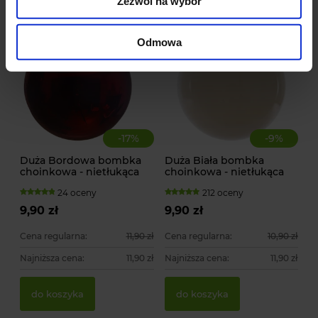
Zezwól na wybór
Odmowa
-
17
%
-
9
%
Duża Bordowa bombka
Duża Biała bombka
choinkowa - nietłukąca
choinkowa - nietłukąca
24 oceny
212 oceny
9,90 zł
9,90 zł
Cena regularna:
11,90 zł
Cena regularna:
10,90 zł
Najniższa cena:
11,90 zł
Najniższa cena:
11,90 zł
do koszyka
do koszyka