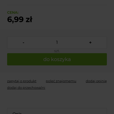
CENA:
6,99 zł
-
+
szt.
do koszyka
zapytaj o produkt
poleć znajomemu
dodaj opinię
dodaj do przechowalni