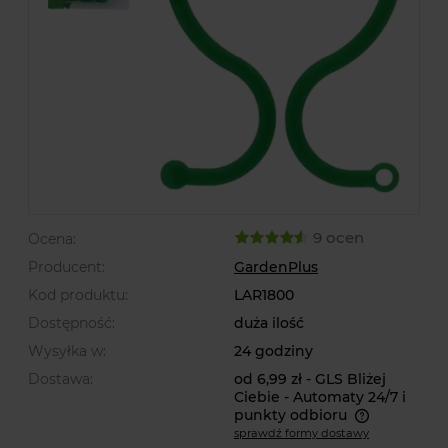
9 ocen
Ocena:
Producent:
GardenPlus
Kod produktu:
LAR1800
Dostępność:
duża ilość
Wysyłka w:
24 godziny
Dostawa:
od 6,99 zł
- GLS Bliżej
Ciebie - Automaty 24/7 i
punkty odbioru
sprawdź formy dostawy
Cena nie zawiera ewentualnych kosztów płatności