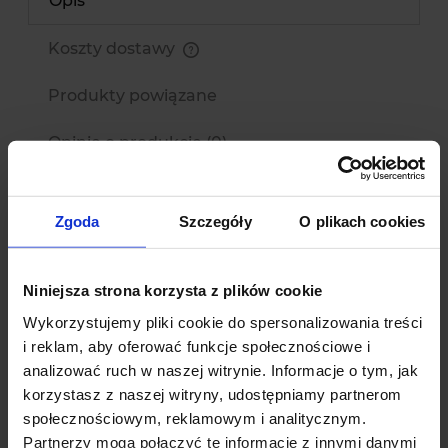
Opis
Koszty dostawy
Cena nie zawiera ewentualnych kosztów płatności
Produkty powiązane
Opinie o produkcie (0)
Komplet spinek ogrodowych pozwoli Ci
Zgoda
Szczegóły
O plikach cookies
zabezpieczyć rośliny przed połamaniem oraz
sprawi, że wyjątkowo prezentować się będą na
podporach.
Niniejsza strona korzysta z plików cookie
Wykorzystujemy pliki cookie do spersonalizowania treści
i reklam, aby oferować funkcje społecznościowe i
analizować ruch w naszej witrynie. Informacje o tym, jak
korzystasz z naszej witryny, udostępniamy partnerom
Okazje cenowe
społecznościowym, reklamowym i analitycznym.
Partnerzy mogą połączyć te informacje z innymi danymi