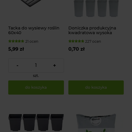
Tacka do wysiewy roślin
Doniczka produkcyjna
60x40
kwadratowa wysoka
21 ocen
227 ocen
5,99 zł
0,70 zł
-
+
szt.
do koszyka
do koszyka