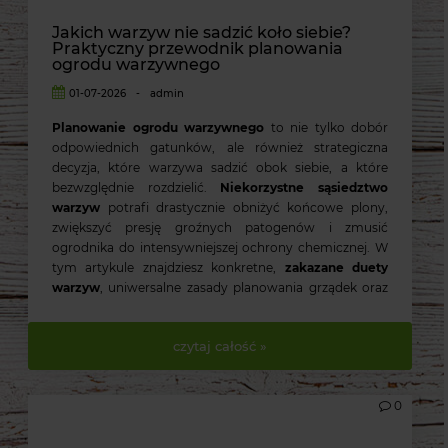
Jakich warzyw nie sadzić koło siebie?
Praktyczny przewodnik planowania
ogrodu warzywnego
01-07-2026
-
admin
Planowanie ogrodu warzywnego
to nie tylko dobór
odpowiednich gatunków, ale również strategiczna
decyzja, które warzywa sadzić obok siebie, a które
bezwzględnie rozdzielić.
Niekorzystne sąsiedztwo
warzyw
potrafi drastycznie obniżyć końcowe plony,
zwiększyć presję groźnych patogenów i zmusić
ogrodnika do intensywniejszej ochrony chemicznej. W
tym artykule znajdziesz konkretne,
zakazane duety
warzyw
, uniwersalne zasady planowania grządek oraz
praktyczne wskazówki dopasowane do polskiego
klimatu.
czytaj całość »
0