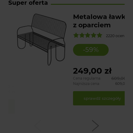
Super oferta
2220 ocen
-
59
%
249,00 zł
609,00 zł
Cena regularna:
Najniższa cena:
609,00 zł
sprawdź szczegóły