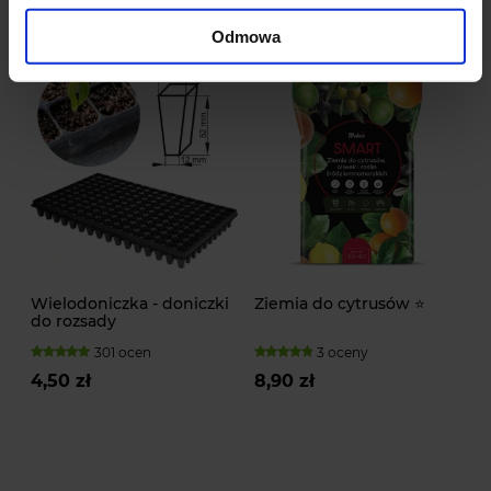
Odmowa
Wielodoniczka - doniczki
Ziemia do cytrusów ⭐
do rozsady
301 ocen
3 oceny
4,50 zł
8,90 zł