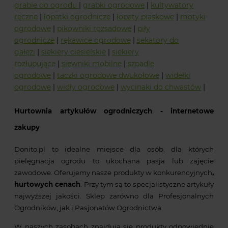
grabie do ogrodu
|
grabki ogrodowe
|
kultywatory
ręczne
|
łopatki ogrodnicze
|
łopaty piaskowe
|
motyki
ogrodowe
|
pikowniki rozsadowe
|
piły
ogrodnicze
|
rękawice ogrodowe
|
sekatory do
gałęzi
|
siekiery ciesielskie
|
siekiery
rozłupujące
|
siewniki mobilne
|
szpadle
ogrodowe
|
taczki ogrodowe dwukołowe
|
widełki
ogrodowe
|
widły ogrodowe
|
wycinaki do chwastów
|
Hurtownia artykułów ogrodniczych - internetowe
zakupy
Donito.pl to idealne miejsce dla osób, dla których
pielęgnacja ogrodu to ukochana pasja lub zajęcie
zawodowe. Oferujemy nasze produkty w konkurencyjnych
,
hurtowych cenach
. Przy tym są to specjalistyczne artykuły
najwyższej jakości. Sklep zarówno dla Profesjonalnych
Ogrodników, jak i Pasjonatów Ogrodnictwa
W naszych zasobach znajdują się produkty odpowiednie