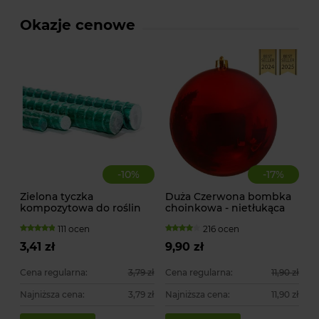
Okazje cenowe
-
10
%
-
17
%
Zielona tyczka
Duża Czerwona bombka
kompozytowa do roślin
choinkowa - nietłukąca
pnących
111 ocen
216 ocen
3,41 zł
9,90 zł
Cena regularna:
3,79 zł
Cena regularna:
11,90 zł
Najniższa cena:
3,79 zł
Najniższa cena:
11,90 zł