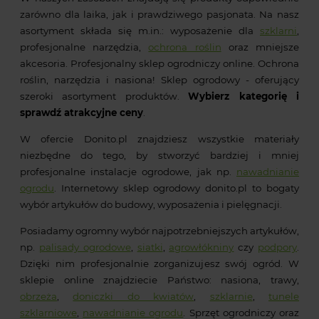
zarówno dla laika, jak i prawdziwego pasjonata. Na nasz
asortyment składa się m.in.: wyposażenie dla
szklarni
,
profesjonalne narzędzia,
ochrona roślin
oraz mniejsze
akcesoria. Profesjonalny sklep ogrodniczy online. Ochrona
roślin, narzędzia i nasiona! Sklep ogrodowy - oferujący
szeroki asortyment produktów.
Wybierz kategorię i
sprawdź atrakcyjne ceny
.
W ofercie Donito.pl znajdziesz wszystkie materiały
niezbędne do tego, by stworzyć bardziej i mniej
profesjonalne instalacje ogrodowe, jak np.
nawadnianie
ogrodu
. Internetowy sklep ogrodowy donito.pl to bogaty
wybór artykułów do budowy, wyposażenia i pielęgnacji.
Posiadamy ogromny wybór najpotrzebniejszych artykułów,
np.
palisady ogrodowe
,
siatki
,
agrowłókniny
czy
podpory
.
Dzięki nim profesjonalnie zorganizujesz swój ogród. W
sklepie online znajdziecie Państwo: nasiona, trawy,
obrzeża
,
doniczki do kwiatów
,
szklarnie
,
tunele
szklarniowe
,
nawadnianie ogrodu
. Sprzęt ogrodniczy oraz