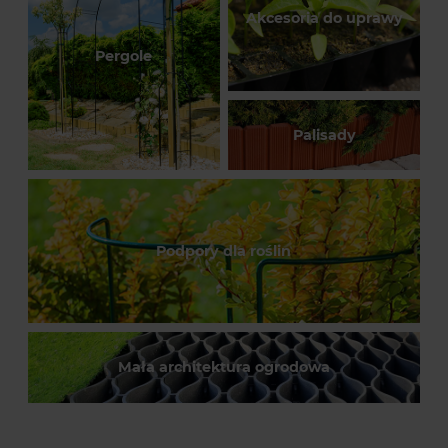
Akcesoria do uprawy
Pergole
Palisady
Podpory dla roślin
Mała architektura ogrodowa