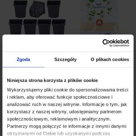
Doniczka produkcyjna
Perlit - dodatek do ziemi,
kwadratowa
podłoża
Zgoda
Szczegóły
O plikach cookies
283 oceny
4444 oceny
0,30 zł
16,90 zł
Niniejsza strona korzysta z plików cookie
Wykorzystujemy pliki cookie do spersonalizowania treści
i reklam, aby oferować funkcje społecznościowe i
analizować ruch w naszej witrynie. Informacje o tym, jak
do koszyka
do koszyka
korzystasz z naszej witryny, udostępniamy partnerom
społecznościowym, reklamowym i analitycznym.
Partnerzy mogą połączyć te informacje z innymi danymi
otrzymanymi od Ciebie lub uzyskanymi podczas