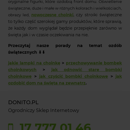
oryginalne figurki, które ozdobią front domu. Oświetlenie
świąteczne, duże i małe w różnych kolorach i wielkościach,
, czy stroiki świąteczne
obrazy led,
nowoczesne choinki
to tylko część szerokiej gamy produktów, które sprawią,
że każdy dom wyglądał będzie przepięknie zarówno w
święta jak i w czasie oczekiwania na nie.
Przeczytaj nasze porady na temat ozdób
świątecznych ⬇⬇
jakie lampki na choinkę
>
przechowywanie bombek
choinkowych
>
jak odnowić stare bombki
choinkowe
>
jak czyścić bombki choinkowe
>
jak
ozdobić dom na święta na zewnątrz
.
DONITO.PL
Ogrodniczy Sklep Internetowy
17 777 01 46