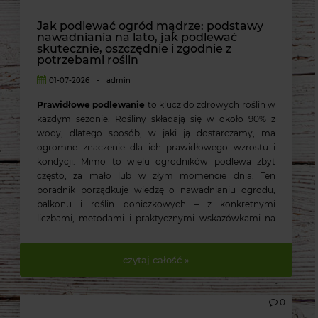
Jak podlewać ogród mądrze: podstawy
nawadniania na lato, jak podlewać
skutecznie, oszczędnie i zgodnie z
potrzebami roślin
01-07-2026
-
admin
Prawidłowe podlewanie
to klucz do zdrowych roślin w
każdym sezonie. Rośliny składają się w około 90% z
wody, dlatego sposób, w jaki ją dostarczamy, ma
ogromne znaczenie dla ich prawidłowego wzrostu i
kondycji. Mimo to wielu ogrodników podlewa zbyt
często, za mało lub w złym momencie dnia. Ten
poradnik porządkuje wiedzę o nawadnianiu ogrodu,
balkonu i roślin doniczkowych – z konkretnymi
liczbami, metodami i praktycznymi wskazówkami na
upalne lato.
czytaj całość »
0