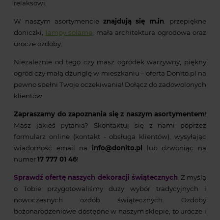
relaksowi.
W naszym asortymencie
znajdują się m.in
. przepiękne
doniczki,
lampy solarne
, mała architektura ogrodowa oraz
urocze ozdoby.
Niezależnie od tego czy masz ogródek warzywny, piękny
ogród czy małą dżunglę w mieszkaniu – oferta Donito.pl na
pewno spełni Twoje oczekiwania! Dołącz do zadowolonych
klientów.
Zapraszamy do zapoznania się z naszym asortymentem
!
Masz jakieś pytania? Skontaktuj się z nami poprzez
formularz online (kontakt - obsługa klientów), wysyłając
wiadomość email na
info@donito.pl
lub dzwoniąc na
numer
17 777 01 46
!
Sprawdź ofertę naszych dekoracji świątecznych
.
Z myślą
o Tobie przygotowaliśmy duży wybór tradycyjnych i
nowoczesnych ozdób świątecznych. Ozdoby
bożonarodzeniowe dostępne w naszym sklepie, to urocze i