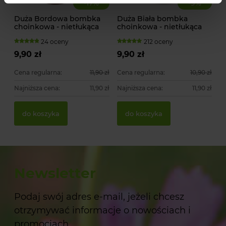
-
17
%
-
9
%
Duża Bordowa bombka
Duża Biała bombka
choinkowa - nietłukąca
choinkowa - nietłukąca
24 oceny
212 oceny
9,90 zł
9,90 zł
Cena regularna:
11,90 zł
Cena regularna:
10,90 zł
Najniższa cena:
11,90 zł
Najniższa cena:
11,90 zł
do koszyka
do koszyka
Newsletter
Podaj swój adres e-mail, jeżeli chcesz
otrzymywać informacje o nowościach i
promocjach.