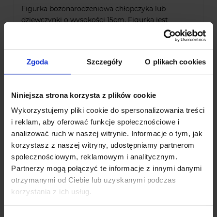
Figurka bożonarodzeniowa chłopczyka lub
dziewczynki o wysokości 15cm. Figurka jest
wykonana z dużą dbałością o szczegóły, bardzo
dobra jakość wykonania.
Zgoda
Szczegóły
O plikach cookies
Niniejsza strona korzysta z plików cookie
Okazje cenowe
Wykorzystujemy pliki cookie do spersonalizowania treści
i reklam, aby oferować funkcje społecznościowe i
analizować ruch w naszej witrynie. Informacje o tym, jak
korzystasz z naszej witryny, udostępniamy partnerom
społecznościowym, reklamowym i analitycznym.
Partnerzy mogą połączyć te informacje z innymi danymi
otrzymanymi od Ciebie lub uzyskanymi podczas
korzystania z ich usług.
-
10
%
-
17
%