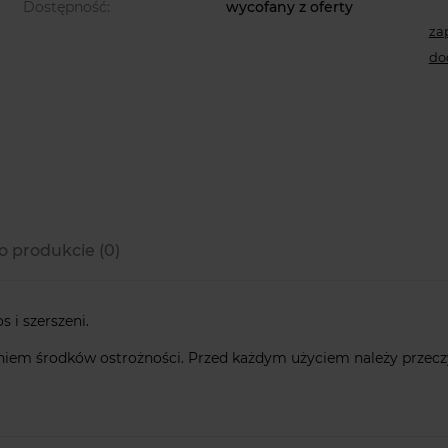
Dostępność:
wycofany z oferty
za
do
o produkcie (0)
 i szerszeni.
em środków ostrożności. Przed każdym użyciem należy przeczyt