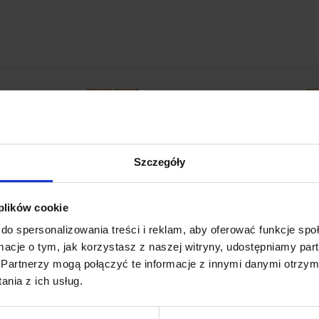
Szczegóły
 plików cookie
do spersonalizowania treści i reklam, aby oferować funkcje sp
ormacje o tym, jak korzystasz z naszej witryny, udostępniamy p
-
17
%
Partnerzy mogą połączyć te informacje z innymi danymi otrzym
nia z ich usług.
zerwona bombka
Duża Bordowa bombka ch
wa - nietłukąca
- nietłukąca
216 ocen
24 oceny