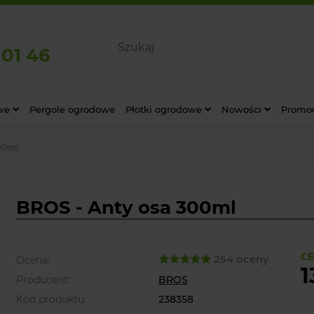
 01 46
we
Pergole ogrodowe
Płotki ogrodowe
Nowości
Promo
00ml
BROS - Anty osa 300ml
CE
254 oceny
Ocena:
1
Producent:
BROS
Kod produktu:
238358