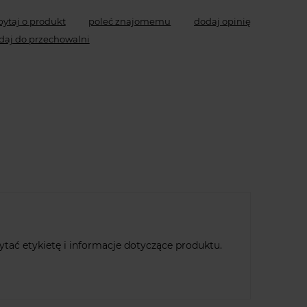
pytaj o produkt
poleć znajomemu
dodaj opinię
daj do przechowalni
ać etykietę i informacje dotyczące produktu.