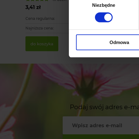
Niezbędne
zgody
3,41 zł
9,90 zł
Cena regularna:
3,79 zł
Cena regu
Najniższa cena:
3,79 zł
Najniższa
Odmowa
do koszyka
do ko
Podaj swój adres e-ma