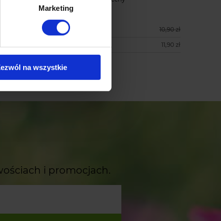
Marketing
9,90 zł
11,90 zł
Cena regularna:
10,90 zł
11,90 zł
Najniższa cena:
11,90 zł
ezwól na wszystkie
do koszyka
wościach i promocjach.