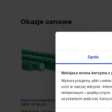
Okazje cenowe
Zgoda
Niniejsza strona korzysta z
Wykorzystujemy pliki cookie 
ruch w naszej witrynie. Inf
-
10
%
reklamowym i analitycznym. 
uzyskanymi podczas korzysta
Zielona tyczka kompozytowa do
Duża C
roślin pnących
choinko
Wybór
111 ocen