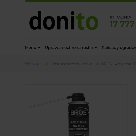
INFOLINIA
17 777
Menu
Uprawa i ochrona roślin
Palisady ogrodo
Odstraszacze owadów
BROS - Anty osa 3