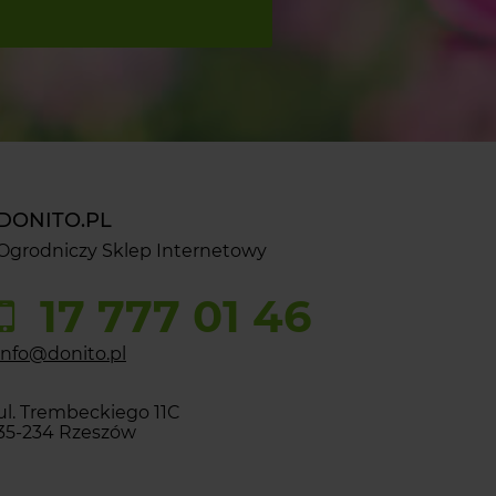
DONITO.PL
Ogrodniczy Sklep Internetowy
17 777 01 46
info@donito.pl
ul. Trembeckiego 11C
35-234 Rzeszów