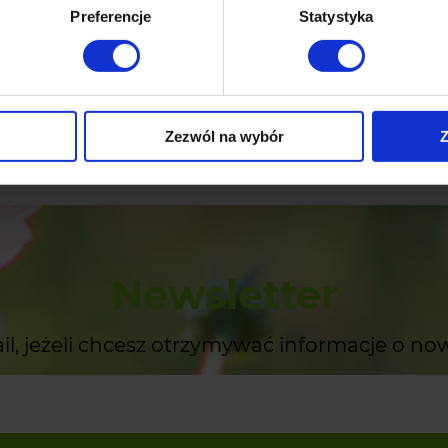
Preferencje
Statystyka
9,90 zł
larna:
11,90 zł
Cena regularna:
 cena:
11,90 zł
Najniższa cena:
Zezwól na wybór
Z
szyka
do koszyka
Newsletter
il, jeżeli chcesz otrzymywać informacje o no